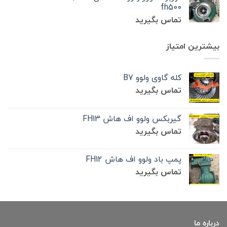
fh500
تماس بگیرید
بیشترین امتیاز
کله گاوی ولوو B7
تماس بگیرید
گیربکس ولوو اف هاش FH13
تماس بگیرید
پمپ باد ولوو اف هاش FH12
تماس بگیرید
درباره ما