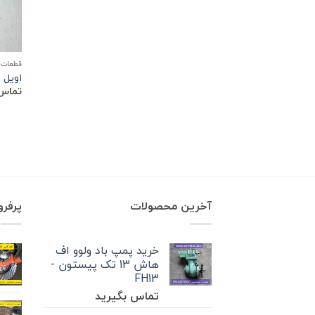
قطعات 
اویل پ
تماس 
آخرین محصولات
پرفر
خرید پمپ باد ولوو اف
هاش 13 تک‌ پیستون -
FH13
تماس بگیرید