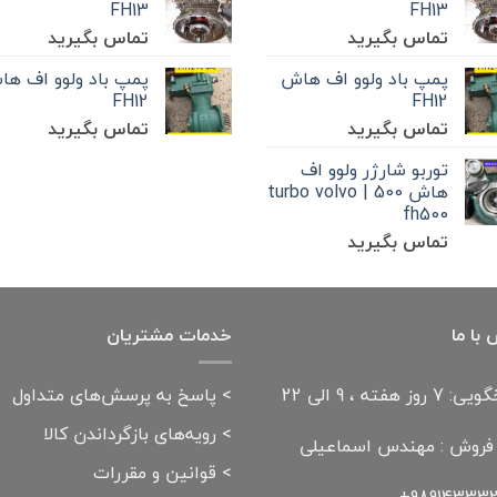
FH13
FH13
تماس بگیرید
تماس بگیرید
پمپ باد ولوو اف هاش
پمپ باد ولوو اف ه
FH12
FH12
تماس بگیرید
تماس بگیرید
توربو شارژر ولوو اف
هاش 500 | turbo volvo
fh500
تماس بگیرید
با ما
خدمات مشتریان
وز هفته ، 9 الی 22
>
پاسخ به پرسش‌های متداول
>
رویه‌های بازگرداندن کالا
 فروش : مهندس اسماعیلی
>
قوانین و مقررات