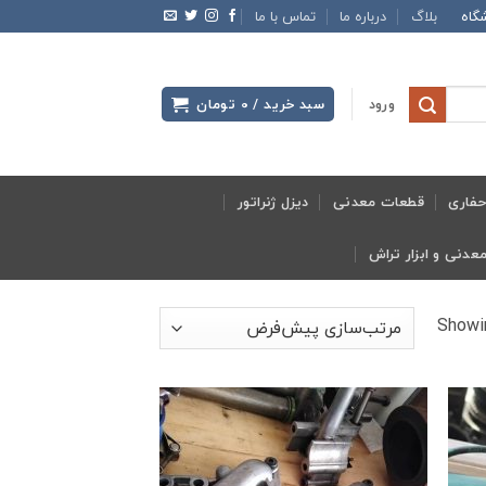
گاه
بلاگ
درباره ما
تماس با ما
ورود
سبد خرید /
0
تومان
فاری
قطعات معدنی
دیزل ژنراتور
Showin