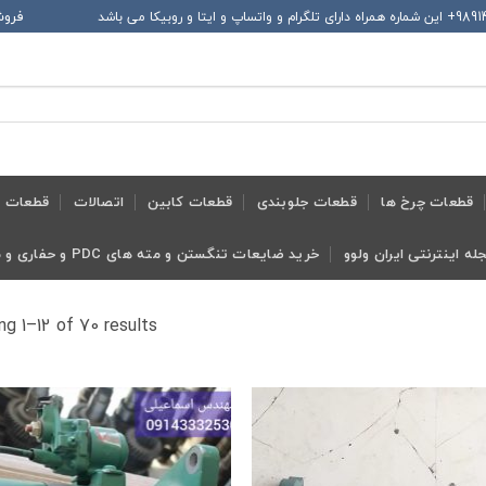
فروش
قطعات چرخ ها
قطعات جلوبندی
قطعات کابین
اتصالات
قطعات ح
له اینترنتی ایران ولوو
خرید ضایعات تنگستن و مته های PDC و حفاری و معدنی و ابزار تراش
g 1–12 of 70 results