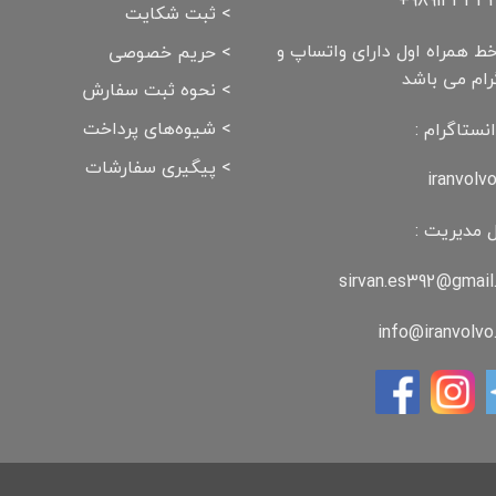
989143332
>
ثبت شکایت
ط همراه اول دارای واتساپ و
>
حریم خصوصی
رام می باشد
>
نحوه ثبت سفارش
>
شیوه‌های پرداخت
نستاگرام :
>
پیگیری سفارشات
iranvolv
 مدیریت :
sirvan.es392@gmail
info@iranvolv