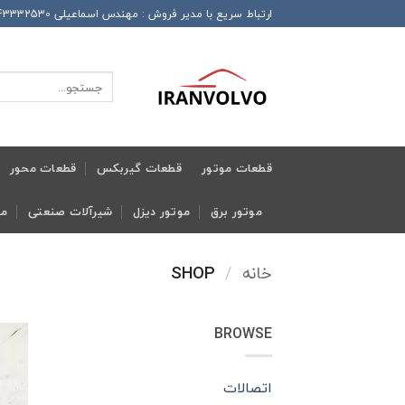
Ski
ارتباط سریع با مدیر فروش : مهندس اسماعیلی 989143332530+ این شماره همراه دارای تلگرام و واتساپ و ایتا و روبیکا می باشد
t
conten
جستجو
برای:
قطعات موتور
قطعات گیربکس
قطعات محور
موتور برق
موتور دیزل
شیرآلات صنعتی
مج
خانه
/
SHOP
BROWSE
اتصالات