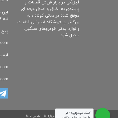
530+
فیزیکی در بازار فروش قطعات و
پایبندی به اخلاق و اصول حرفه ای
این خ
موفق شده در مدتی کوتاه ، به
تله گ
بزرگ‌ترین فروشگاه اینترنتی قطعات
و لوازم یدکی خودروهای سنگین
پیج ا
تبدیل شود.
ocom
ایمیل
.com
o.com
کمک میخوایید؟
در
فروشگاه
بلاگ
درباره ما
تماس با ما
واتساپ با ما چت کنید