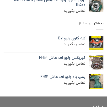
توربو شارژر ولوو اف هاش 500 | turbo volvo
fh500
تماس بگیرید
بیشترین امتیاز
کله گاوی ولوو B7
تماس بگیرید
گیربکس ولوو اف هاش FH13
تماس بگیرید
پمپ باد ولوو اف هاش FH12
تماس بگیرید
درباره ما