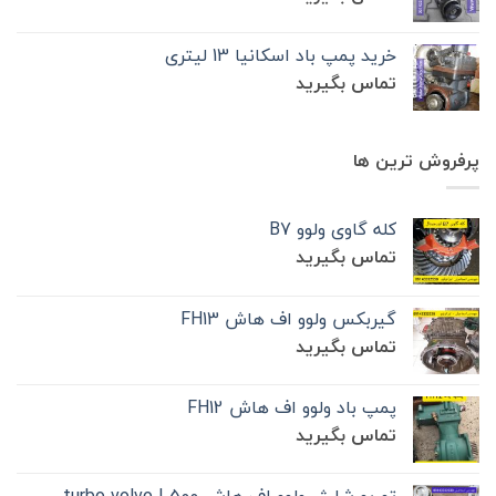
خرید پمپ باد اسکانیا 13 لیتری
تماس بگیرید
پرفروش ترین ها
کله گاوی ولوو B7
تماس بگیرید
گیربکس ولوو اف هاش FH13
تماس بگیرید
پمپ باد ولوو اف هاش FH12
تماس بگیرید