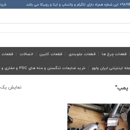
فروش
قطعات چرخ ها
قطعات جلوبندی
قطعات کابین
اتصالات
قطعات ح
له اینترنتی ایران ولوو
خرید ضایعات تنگستن و مته های PDC و حفاری و معدنی و ابزار تراش
نمایش یک 
 پمپ”