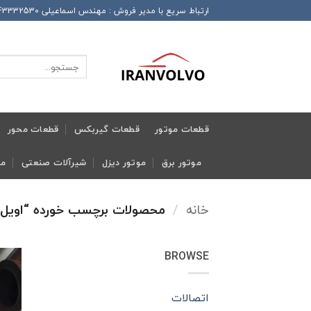
Ski
ارتباط سریع با مدیر فروش : مهندس اسماعیلی 989143332530+ این شماره همراه دارای تلگرام و واتساپ و ایتا و روبیکا می باشد
t
conten
جستجو
برای:
قطعات موتور
قطعات گیربکس
قطعات محور
موتور برق
موتور دیزل
شیرآلات صنعتی
مج
خانه
/
محصولات برچسب خورده “اویل
BROWSE
اتصالات