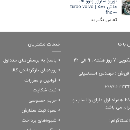
توربو شارژر ولوو اف
هاش 500 | turbo volvo
fh500
تماس بگیرید
با ما
خدمات مشتریان
وز هفته ، 9 الی 22
>
پاسخ به پرسش‌های متداول
>
رویه‌های بازگرداندن کالا
 فروش : مهندس اسماعیلی
>
قوانین و مقررات
989143332
>
ثبت شکایت
ط همراه اول دارای واتساپ و
>
حریم خصوصی
رام می باشد
>
نحوه ثبت سفارش
>
شیوه‌های پرداخت
نستاگرام :