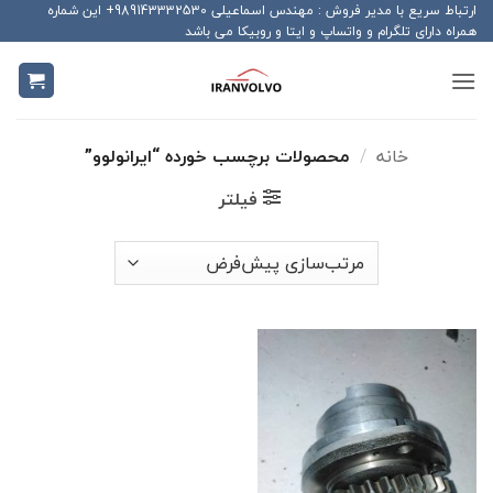
Ski
ارتباط سریع با مدیر فروش : مهندس اسماعیلی 989143332530+ این شماره
همراه دارای تلگرام و واتساپ و ایتا و روبیکا می باشد
t
conten
خانه
/
محصولات برچسب خورده “ایرانولوو”
فیلتر