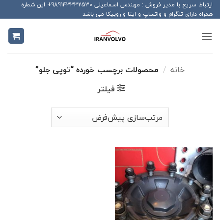
Ski
ارتباط سریع با مدیر فروش : مهندس اسماعیلی 989143332530+ این شماره
همراه دارای تلگرام و واتساپ و ایتا و روبیکا می باشد
t
conten
خانه
/
محصولات برچسب خورده “توپی جلو”
فیلتر