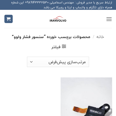
Ski
ارتباط سریع با مدیر فروش : مهندس اسماعیلی 989143332530+ این شماره
همراه دارای تلگرام و واتساپ و ایتا و روبیکا می باشد
t
conten
خانه
/
محصولات برچسب خورده “سنسور فشار ولوو”
فیلتر