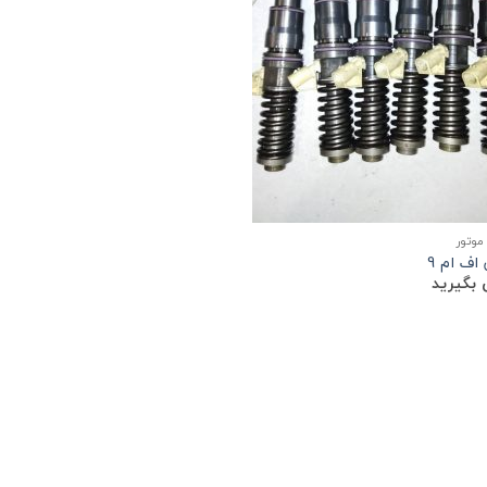
موتور
اف ام 9
بگیرید