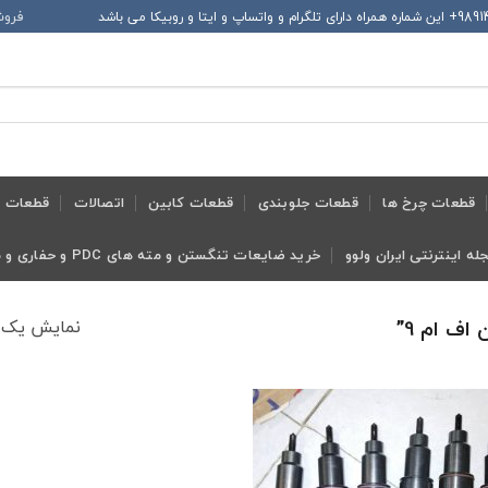
فروش
قطعات چرخ ها
قطعات جلوبندی
قطعات کابین
اتصالات
قطعات ح
له اینترنتی ایران ولوو
خرید ضایعات تنگستن و مته های PDC و حفاری و معدنی و ابزار تراش
نمایش یک 
ف ام 9”