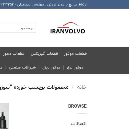
Ski
ارتباط سریع با مدیر فروش : مهندس اسماعیلی 989143332530+ این شماره همراه دارای تلگرام و واتساپ و ایتا و روبیکا می باشد
t
conten
جستجو
برای:
قطعات موتور
قطعات گیربکس
قطعات محور
موتور برق
موتور دیزل
شیرآلات صنعتی
مج
خانه
/
محصولات برچسب خورده “سوزن ا
BROWSE
اتصالات