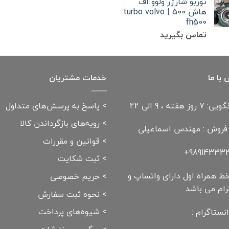
توربو شارژر ولوو اف
هاش 500 | turbo volvo
fh500
تماس بگیرید
با ما
خدمات مشتریان
وز هفته ، 9 الی 22
>
پاسخ به پرسش‌های متداول
>
رویه‌های بازگرداندن کالا
 فروش : مهندس اسماعیلی
>
قوانین و مقررات
989143332
>
ثبت شکایت
ط همراه اول دارای واتساپ و
>
حریم خصوصی
رام می باشد
>
نحوه ثبت سفارش
>
شیوه‌های پرداخت
نستاگرام :