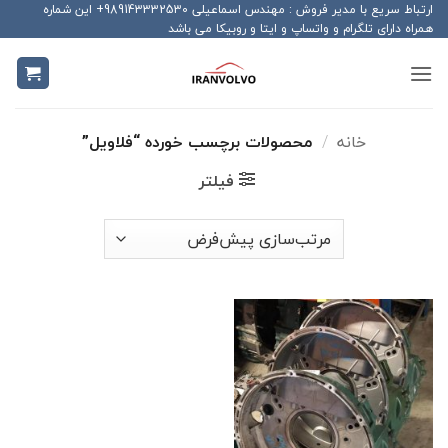
Ski
ارتباط سریع با مدیر فروش : مهندس اسماعیلی 989143332530+ این شماره
همراه دارای تلگرام و واتساپ و ایتا و روبیکا می باشد
t
conten
خانه
/
محصولات برچسب خورده “فلاویل”
فیلتر