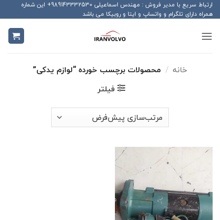
Ski
ارتباط سریع با مدیر فروش : مهندس اسماعیلی 989143332530+ این شماره
همراه دارای تلگرام و واتساپ و ایتا و روبیکا می باشد
t
conten
خانه
/
محصولات برچسب خورده “لوازم یدکی”
فیلتر