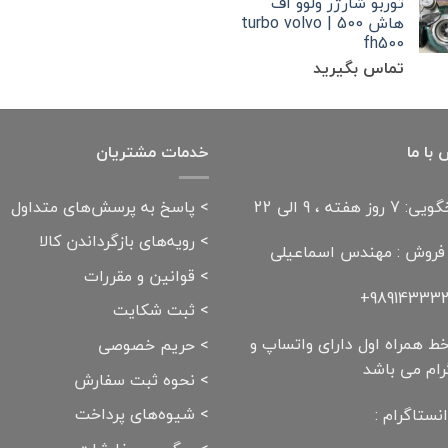
توربو شارژر ولوو اف
هاش 500 | turbo volvo
fh500
تماس بگیرید
با ما
خدمات مشتریان
وز هفته ، 9 الی 22
>
پاسخ به پرسش‌های متداول
>
رویه‌های بازگرداندن کالا
 فروش : مهندس اسماعیلی
>
قوانین و مقررات
989143332
>
ثبت شکایت
ط همراه اول دارای واتساپ و
>
حریم خصوصی
رام می باشد
>
نحوه ثبت سفارش
>
شیوه‌های پرداخت
نستاگرام :