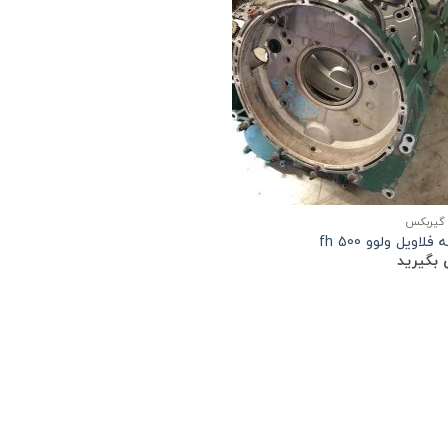
گیربکس
لاویل ولوو fh 500
بگیرید