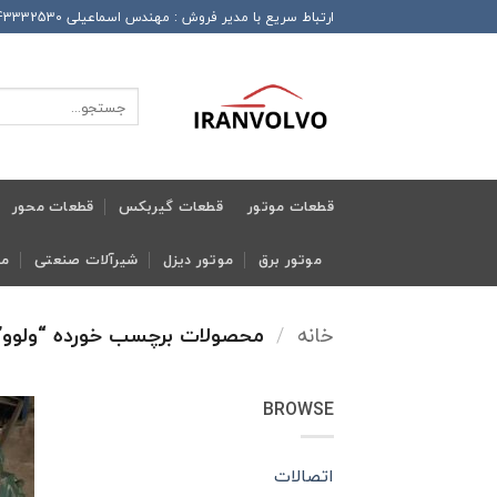
Ski
ارتباط سریع با مدیر فروش : مهندس اسماعیلی 989143332530+ این شماره همراه دارای تلگرام و واتساپ و ایتا و روبیکا می باشد
t
conten
جستجو
برای:
قطعات موتور
قطعات گیربکس
قطعات محور
موتور برق
موتور دیزل
شیرآلات صنعتی
مج
خانه
/
محصولات برچسب خورده “ولوو”
BROWSE
اتصالات