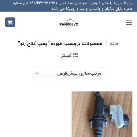
Ski
ارتباط سریع با مدیر فروش : مهندس اسماعیلی 989143332530+ این شماره
همراه دارای تلگرام و واتساپ و ایتا و روبیکا می باشد
t
conten
خانه
/
محصولات برچسب خورده “پمپ کلاچ رنو”
فیلتر