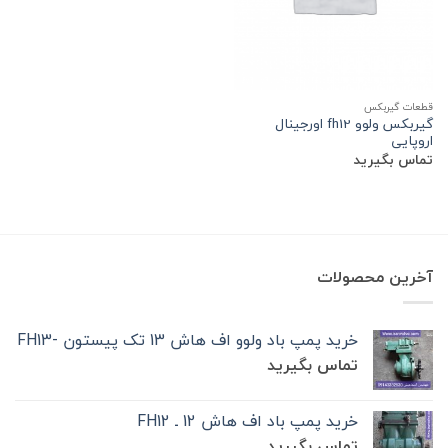
قطعات گیربکس
گیربکس ولوو fh12 اورجینال
اروپایی
تماس بگیرید
آخرین محصولات
خرید پمپ باد ولوو اف هاش 13 تک‌ پیستون -FH13
تماس بگیرید
خرید پمپ باد اف هاش 12 ـ FH12
تماس بگیرید