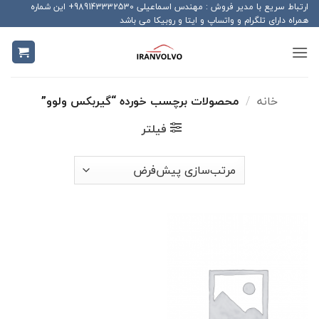
Ski
ارتباط سریع با مدیر فروش : مهندس اسماعیلی 989143332530+ این شماره
همراه دارای تلگرام و واتساپ و ایتا و روبیکا می باشد
t
conten
خانه
/
محصولات برچسب خورده “گیربکس ولوو”
فیلتر