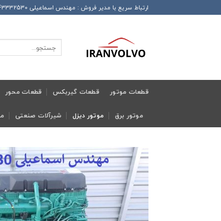
Ski
ارتباط سریع با مدیر فروش : مهندس اسماعیلی 989143332530+ این شماره همراه دارای تلگرام و واتساپ و ایتا و روبیکا می باشد
t
conten
جستجو
برای:
قطعات موتور
قطعات گیربکس
قطعات محور
موتور برق
موتور دیزل
شیرآلات صنعتی
مج