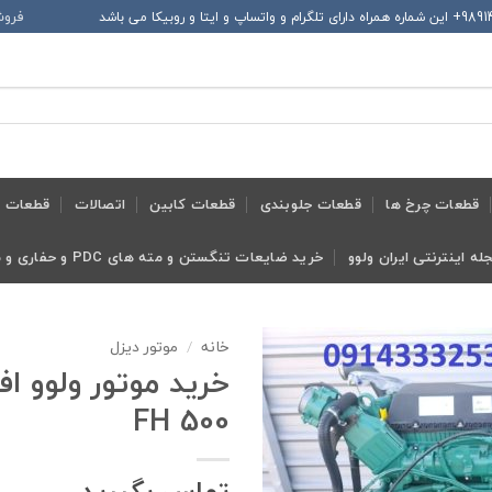
فروش
قطعات چرخ ها
قطعات جلوبندی
قطعات کابین
اتصالات
قطعات ح
له اینترنتی ایران ولوو
خرید ضایعات تنگستن و مته های PDC و حفاری و معدنی و ابزار تراش
خانه
/
موتور دیزل
خرید موتور ولوو 
500 FH
تماس بگیرید