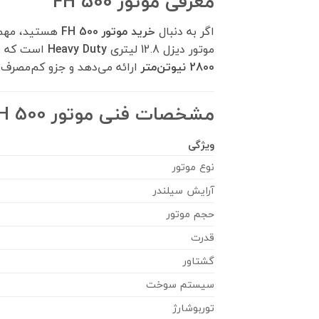
معرفی موتور FH 500
اگر به دنبال
خرید موتور FH 500
هستید، مهم ا
موتور دیزل 12.8 لیتری
Heavy Duty
است که بر
2800 نیوتن‌متر
ارائه می‌دهد و جزو کم‌مصرف‌ترین موتورهای 500 اسب بخار باز
مشخصات فنی موتور FH 500
ویژگی
نوع موتور
آرایش سیلندر
حجم موتور
قدرت
گشتاور
سیستم سوخت
توربوشارژ