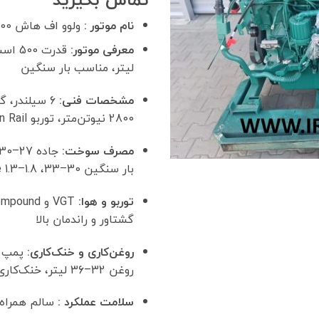
نام موتور :
ولوو اف هاش 500 FH
معرفی موتور:
لیتر، مناسب بار سنگین
مشخصات فنی:
2800 نیوتن‌متر، توربو VGT، Common Rail
مصرف سوخت:
بار سنگین 30–33، AdBlue 1.3–1.8 لیتر
توربو و هوا:
گشتاور و راندمان بالا
روغن‌کاری و خنک‌کاری:
پمپ م
روغن 32–36 لیتر، خنک‌کاری چندمرحله‌ای
سلامت عملکرد :
سالم همراه 