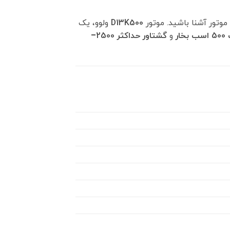
تور آشنا باشید. موتور
D13K500
ولوو، یک
خار
و
گشتاور حداکثر 2500–