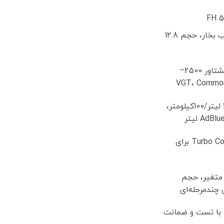
قدرت 500 اسب بخار، حجم 12.8
6 سیلندر، گشتاور 2500–
جاده 27–30 لیتر/100کیلومتر،
VGT و Turbo Compound برای
تغیر، حجم
با تست و ضمانت