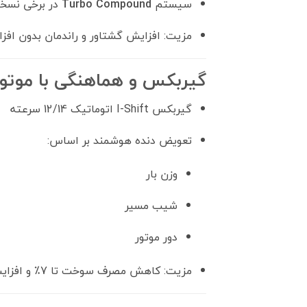
سیستم
Turbo Compound
در برخی نسخه‌
مزیت: افزایش گشتاور و راندمان بدون ا
گیربکس و هماهنگی با موتور
گیربکس I-Shift اتوماتیک 12/14 سرعته
تعویض دنده هوشمند بر اساس:
وزن بار
شیب مسیر
دور موتور
مزیت: کاهش مصرف سوخت تا 7٪ و افزایش طول عمر موتور و کلاچ