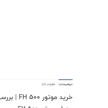
توضیحات
نظرات (0)
خرید موتور FH 500 | بررسی فنی، مهندسی و تخصصی موتور Volvo D13K500