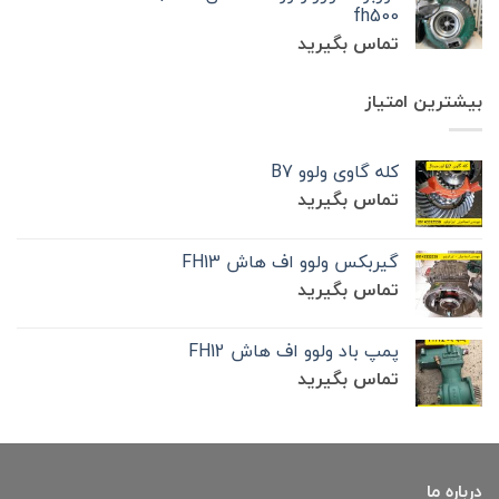
fh500
تماس بگیرید
بیشترین امتیاز
کله گاوی ولوو B7
تماس بگیرید
گیربکس ولوو اف هاش FH13
تماس بگیرید
پمپ باد ولوو اف هاش FH12
تماس بگیرید
درباره ما