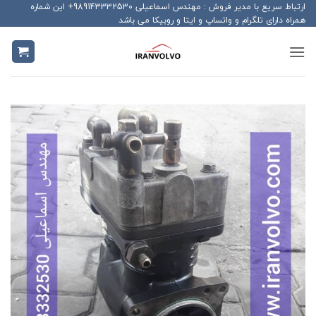
Ski
ارتباط سریع با مدیر فروش : مهندس اسماعیلی 989143332530+ این شماره
همراه دارای تلگرام و واتساپ و ایتا و روبیکا می باشد
t
conten