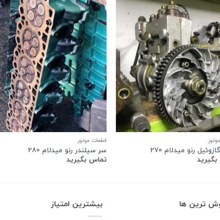
وتور
قطعات موتور
زوئیل رنو میدلام 270
سر سیلندر رنو میدلام 280
بگیرید
تماس بگیرید
وش ترین ها
بیشترین امتیاز