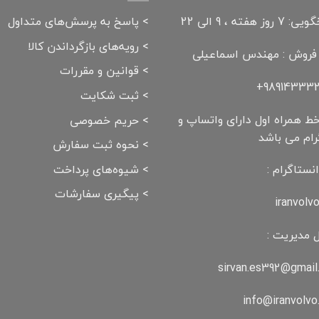
وز هفته ، 9 الی 22
>
پاسخ به پرسش‌های متداول
>
رویه‌های بازگرداندن کالا
 فروش : مهندس اسماعیلی
>
قوانین و مقررات
989143332
>
ثبت شکایت
ط همراه اول دارای واتساپ و
>
حریم خصوصی
رام می باشد
>
نحوه ثبت سفارش
>
شیوه‌های پرداخت
نستاگرام :
>
پیگیری سفارشات
iranvolv
 مدیریت :
sirvan.es392@gmail
info@iranvolv