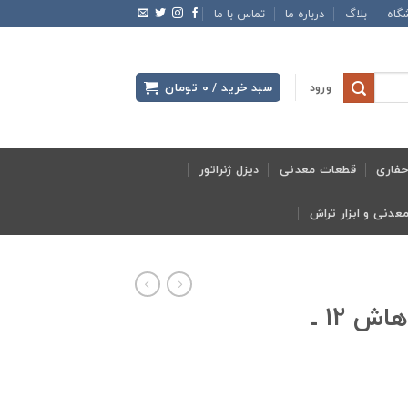
گاه
بلاگ
درباره ما
تماس با ما
ورود
سبد خرید /
0
تومان
فاری
قطعات معدنی
دیزل ژنراتور
خرید پمپ باد اف هاش 12 ـ