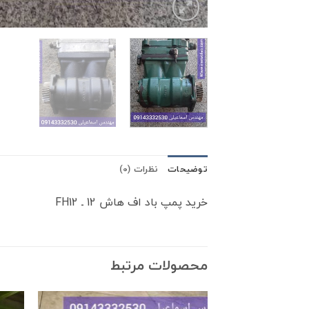
توضیحات
نظرات (0)
خرید پمپ باد اف هاش 12 ـ FH12
محصولات مرتبط