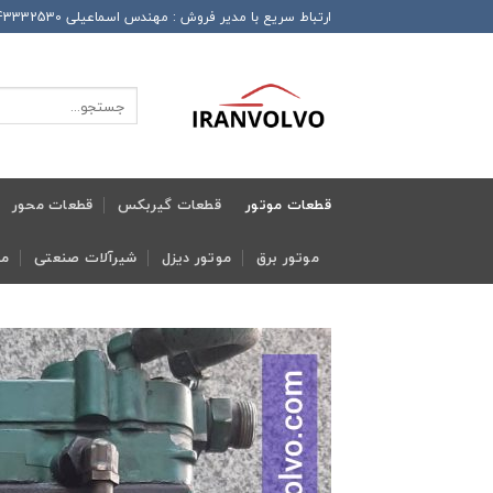
Ski
ارتباط سریع با مدیر فروش : مهندس اسماعیلی 989143332530+ این شماره همراه دارای تلگرام و واتساپ و ایتا و روبیکا می باشد
t
conten
جستجو
برای:
قطعات موتور
قطعات گیربکس
قطعات محور
موتور برق
موتور دیزل
شیرآلات صنعتی
مج