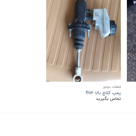
در انبار موجو
قطعات موتور
قطعات موتور
پمپ کلاچ بالا fh12
سیلندر ولوو FH 12
تماس بگیرید
تماس بگیرید