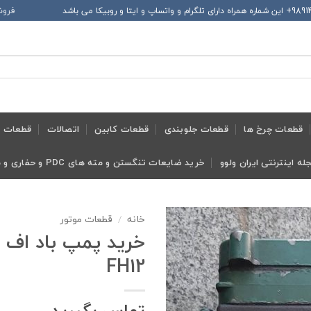
فروش
قطعات چرخ ها
قطعات جلوبندی
قطعات کابین
اتصالات
قطعات ح
له اینترنتی ایران ولوو
خرید ضایعات تنگستن و مته های PDC و حفاری و معدنی و ابزار تراش
خانه
/
قطعات موتور
FH12
تماس بگیرید