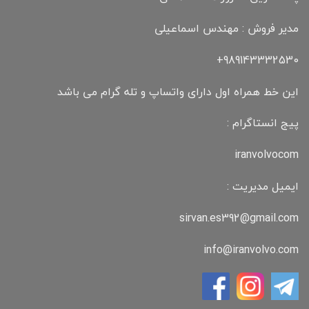
مدیر فروش : مهندس اسماعیلی
989143332530+
این خط همراه اول دارای واتساپ و تله گرام می باشد
پیج انستاگرام :
iranvolvocom
ایمیل مدیریت :
sirvan.es392@gmail.com
info@iranvolvo.com