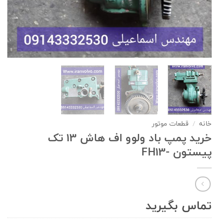
خانه
/
قطعات موتور
خرید پمپ باد ولوو اف هاش 13 تک‌
پیستون -FH13
تماس بگیرید