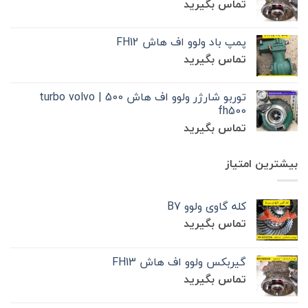
تماس بگیرید
پمپ باد ولوو اف هاش FH12
تماس بگیرید
توربو شارژر ولوو اف هاش 500 | turbo volvo
fh500
تماس بگیرید
بیشترین امتیاز
کله گاوی ولوو B7
تماس بگیرید
گیربکس ولوو اف هاش FH13
تماس بگیرید