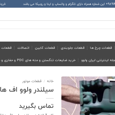
فروش
قطعات چرخ ها
قطعات جلوبندی
قطعات کابین
اتصالات
قطعات ح
له اینترنتی ایران ولوو
خرید ضایعات تنگستن و مته های PDC و حفاری و معدنی و ابزار تراش
خانه
/
قطعات موتور
سیلندر ولوو اف هاش 3
تماس بگیرید