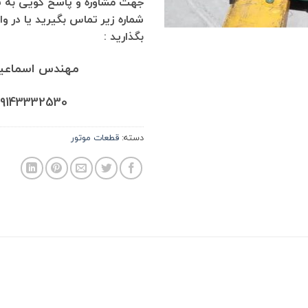
جهت مشاوره و پاسخ گویی به س
شماره زیر تماس بگیرید یا در و
بگذارید :
مهندس اسماعی
09143332530
دسته:
قطعات موتور