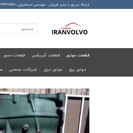
Ski
ارتباط سریع با مدیر فروش : مهندس اسماعیلی 989143332530+ این شماره همراه دارای تلگرام و واتساپ و ایتا و روبیکا می باشد
t
conten
جستجو
برای:
قطعات موتور
قطعات گیربکس
قطعات محور
موتور برق
موتور دیزل
شیرآلات صنعتی
مج