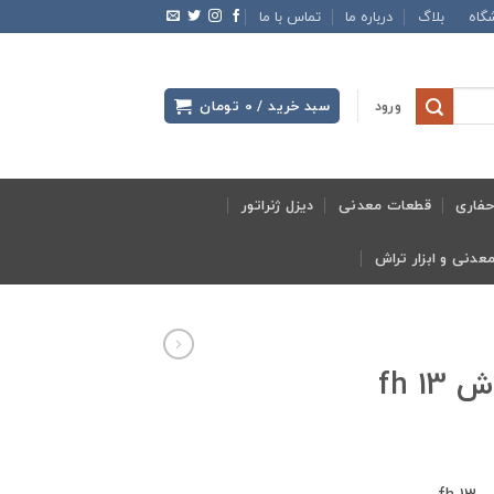
گاه
بلاگ
درباره ما
تماس با ما
ورود
سبد خرید /
0
تومان
فاری
قطعات معدنی
دیزل ژنراتور
fh 1