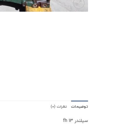
توضیحات
نظرات (0)
سیلندر fh 13