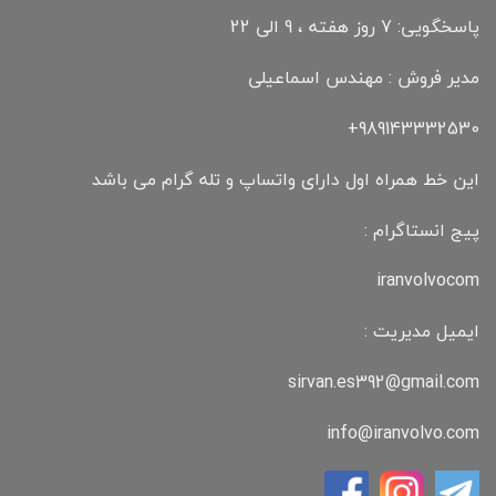
پاسخگویی: 7 روز هفته ، 9 الی 22
مدیر فروش : مهندس اسماعیلی
989143332530+
این خط همراه اول دارای واتساپ و تله گرام می باشد
پیج انستاگرام :
iranvolvocom
ایمیل مدیریت :
sirvan.es392@gmail.com
info@iranvolvo.com