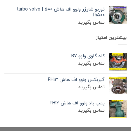
توربو شارژر ولوو اف هاش 500 | turbo volvo
fh500
تماس بگیرید
بیشترین امتیاز
کله گاوی ولوو B7
تماس بگیرید
گیربکس ولوو اف هاش FH13
تماس بگیرید
پمپ باد ولوو اف هاش FH12
تماس بگیرید