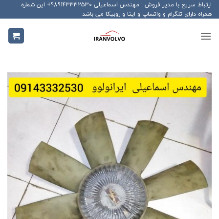
Ski
ارتباط سریع با مدیر فروش : مهندس اسماعیلی 989143332530+ این شماره
همراه دارای تلگرام و واتساپ و ایتا و روبیکا می باشد
t
conten