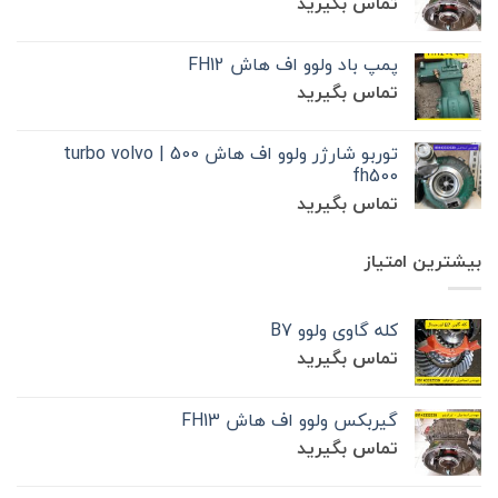
تماس بگیرید
پمپ باد ولوو اف هاش FH12
تماس بگیرید
توربو شارژر ولوو اف هاش 500 | turbo volvo
fh500
تماس بگیرید
بیشترین امتیاز
کله گاوی ولوو B7
تماس بگیرید
گیربکس ولوو اف هاش FH13
تماس بگیرید