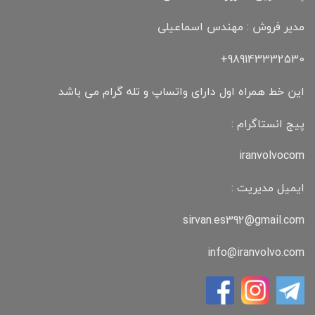
مدیر فروش : مهندس اسماعیلی
989143332530+
این خط همراه اول دارای واتساپ و تله گرام می باشد
پیج انستاگرام :
iranvolvocom
ایمیل مدیریت :
sirvan.es392@gmail.com
info@iranvolvo.com