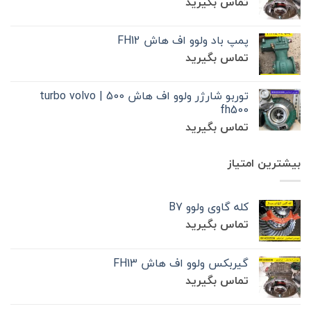
تماس بگیرید
پمپ باد ولوو اف هاش FH12
تماس بگیرید
توربو شارژر ولوو اف هاش 500 | turbo volvo
fh500
تماس بگیرید
بیشترین امتیاز
کله گاوی ولوو B7
تماس بگیرید
گیربکس ولوو اف هاش FH13
تماس بگیرید