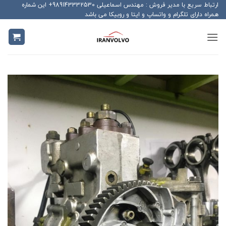
Ski
ارتباط سریع با مدیر فروش : مهندس اسماعیلی 989143332530+ این شماره
همراه دارای تلگرام و واتساپ و ایتا و روبیکا می باشد
t
conten