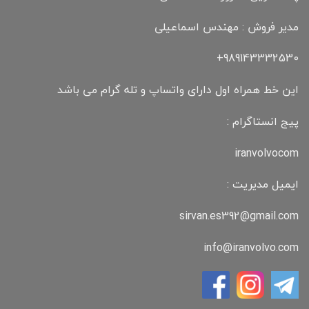
مدیر فروش : مهندس اسماعیلی
989143332530+
این خط همراه اول دارای واتساپ و تله گرام می باشد
پیج انستاگرام :
iranvolvocom
ایمیل مدیریت :
sirvan.es392@gmail.com
info@iranvolvo.com