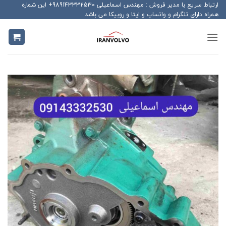
Ski
ارتباط سریع با مدیر فروش : مهندس اسماعیلی 989143332530+ این شماره
همراه دارای تلگرام و واتساپ و ایتا و روبیکا می باشد
t
conten