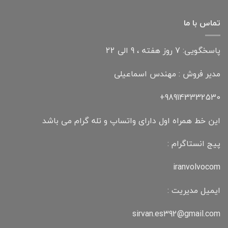
تماس با ما
پاسخگویی: 7 روز هفته ، 9 الی 22
مدیر فروش : مهندس اسماعیلی
989143332530+
این خط همراه اول دارای واتساپ و تله گرام می باشد
پیج انستاگرام :
iranvolvocom
ایمیل مدیریت :
sirvan.es392@gmail.com