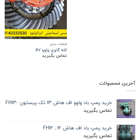
قطعات محور
کله گاوی ولوو B7
تماس بگیرید
آخرین محصولات
خرید پمپ باد ولوو اف هاش 13 تک‌ پیستون -FH13
تماس بگیرید
خرید پمپ باد اف هاش 12 ـ FH12
تماس بگیرید