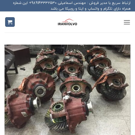
Ski
ارتباط سریع با مدیر فروش : مهندس اسماعیلی 989143332530+ این شماره
همراه دارای تلگرام و واتساپ و ایتا و روبیکا می باشد
t
conten