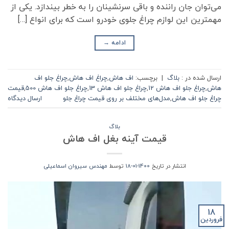
می‌توان جان راننده و باقی سرنشینان را به خطر بیندازد. یکی از
مهم‎ترین این لوازم چراغ جلوی خودرو است که برای انواع […]
ادامه
→
ارسال شده در :
بلاگ
|
برچسب:
اف هاش
,
چراغ اف هاش
,
چراغ جلو اف
هاش
,
چراغ جلو اف هاش 12
,
چراغ جلو اف هاش 13
,
چراغ جلو اف هاش 500
,
قیمت
چراغ جلو اف هاش
,
مدل‌های مختلف بر روی قیمت چراغ جلو
ارسال دیدگاه
بلاگ
قیمت آینه بغل اف هاش
انتشار در تاریخ
1400-01-18
توسط
مهندس سیروان اسماعیلی
18
فروردین