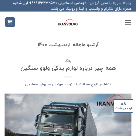
Ski
ارتباط سریع با مدیر فروش : مهندس اسماعیلی 989143332530+ این شماره
همراه دارای تلگرام و واتساپ و ایتا و روبیکا می باشد
t
conten
آرشیو ماهانه:
اردیبهشت 1400
بلاگ
همه چیز درباره لوازم یدکی ولوو سنگین
انتشار در تاریخ
1400-02-08
توسط
مهندس سیروان اسماعیلی
08
اردیبهشت