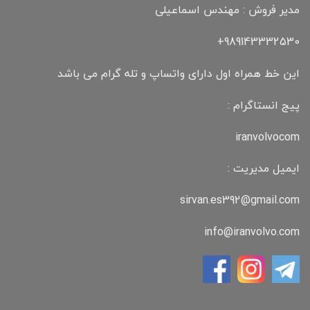
مدیر فروش : مهندس اسماعیلی
989143332530+
این خط همراه اول دارای واتساپ و تله گرام می باشد
پیج انستاگرام :
iranvolvocom
ایمیل مدیریت :
sirvan.es392@gmail.com
info@iranvolvo.com