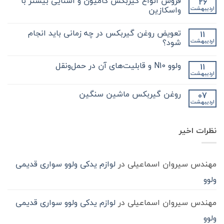
فروش انواع گیربکس کامیون و آشنایی بیشتر با
26
برای
ثبت
نکات
نشده
واسکازین
اردیبهشت
مهم
و
هیچ
کلیدی
دیدگاهی
تعویض روغن گیربکس در چه زمانی باید انجام
11
که
برای
ثبت
در
فروش
نشده
شود؟
اردیبهشت
مورد
انواع
گیر
گیربکس
هیچ
بکس
کامیون
دیدگاهی
ولوو N10 و قابلیت‌های آن در حمل‌ونقل
11
zf
و
برای
ثبت
کامیون
آشنایی
تعویض
نشده
اردیبهشت
هیچ
باید
روغن
بیشتر
دیدگاهی
با
بدانید
گیربکس
برای
ثبت
در
واسکازین
روغن گیربکس ماشین سنگین
07
ولوو
نشده
چه
اردیبهشت
N10
هیچ
زمانی
و
باید
دیدگاهی
قابلیت‌های
برای
ثبت
انجام
آن
روغن
شود؟
نشده
در
نظرات اخیر
گیربکس
حمل‌ونقل
ماشین
سنگین
مهندس سیروان اسماعیلی
در
لوازم یدکی ولوو سواری قدیمی
ولوو
مهندس سیروان اسماعیلی
در
لوازم یدکی ولوو سواری قدیمی
ولوو