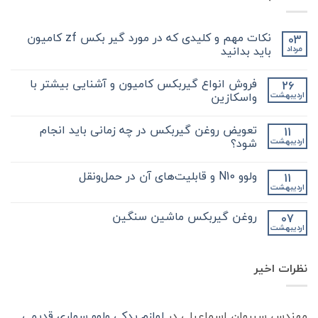
نکات مهم و کلیدی که در مورد گیر بکس zf کامیون
03
باید بدانید
مرداد
هیچ
دیدگاهی
فروش انواع گیربکس کامیون و آشنایی بیشتر با
26
برای
ثبت
نکات
نشده
واسکازین
اردیبهشت
مهم
و
هیچ
کلیدی
دیدگاهی
تعویض روغن گیربکس در چه زمانی باید انجام
11
که
برای
ثبت
در
فروش
نشده
شود؟
اردیبهشت
مورد
انواع
گیر
گیربکس
هیچ
بکس
کامیون
دیدگاهی
ولوو N10 و قابلیت‌های آن در حمل‌ونقل
11
zf
و
برای
ثبت
کامیون
آشنایی
تعویض
نشده
اردیبهشت
هیچ
باید
روغن
بیشتر
دیدگاهی
با
بدانید
گیربکس
برای
ثبت
در
واسکازین
روغن گیربکس ماشین سنگین
07
ولوو
نشده
چه
اردیبهشت
N10
هیچ
زمانی
و
باید
دیدگاهی
قابلیت‌های
برای
ثبت
انجام
آن
روغن
شود؟
نشده
در
نظرات اخیر
گیربکس
حمل‌ونقل
ماشین
سنگین
مهندس سیروان اسماعیلی
در
لوازم یدکی ولوو سواری قدیمی