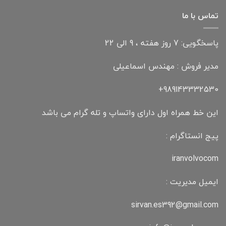
تماس با ما
پاسخگویی: 7 روز هفته ، 9 الی 22
مدیر فروش : مهندس اسماعیلی
989143332530+
این خط همراه اول دارای واتساپ و تله گرام می باشد
پیج انستاگرام :
iranvolvocom
ایمیل مدیریت :
sirvan.es392@gmail.com