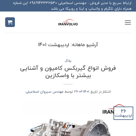
Ski
ارتباط سریع با مدیر فروش : مهندس اسماعیلی 989143332530+ این شماره
همراه دارای تلگرام و واتساپ و ایتا و روبیکا می باشد
t
conten
آرشیو ماهانه:
اردیبهشت 1401
بلاگ
فروش انواع گیربکس کامیون و آشنایی
بیشتر با واسکازین
انتشار در تاریخ
1401-02-26
توسط
مهندس سیروان اسماعیلی
26
اردیبهشت