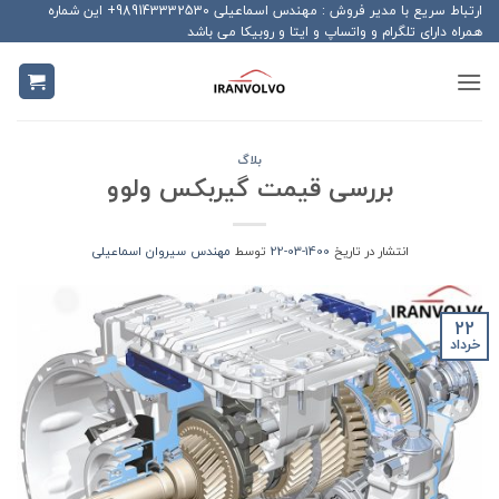
Ski
ارتباط سریع با مدیر فروش : مهندس اسماعیلی 989143332530+ این شماره
همراه دارای تلگرام و واتساپ و ایتا و روبیکا می باشد
t
conten
بلاگ
بررسی قیمت گیربکس ولوو
انتشار در تاریخ
1400-03-22
توسط
مهندس سیروان اسماعیلی
22
خرداد