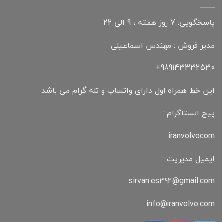
پاسخگویی: 7 روز هفته ، 9 الی 22
مدیر فروش : مهندس اسماعیلی
989143332530+
این خط همراه اول دارای واتساپ و تله گرام می باشد
پیج انستاگرام :
iranvolvocom
ایمیل مدیریت :
sirvan.es392@gmail.com
info@iranvolvo.com