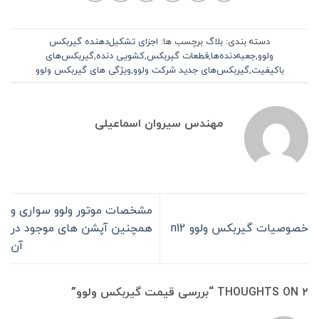
دسته بندی:
بلاگ
برچسب ها:
اجزای تشکیل‌دهنده گیربکس
ولوو
,
جعبه‌دنده‌ها
,
قطعات گیربکس
,
کشویی دنده
,
گیربکس‌های
باکیفیت
,
گیربکس‌های جدید شرکت ولوو
,
ویژگی های گیربکس ولوو
مهندس سیروان اسماعیلی
مشخصات موتور ولوو سواری و
خصوصیات گیربکس ولوو n12
همچنین آپشن های موجود در
آن
۲ THOUGHTS ON “
بررسی قیمت گیربکس ولوو
”