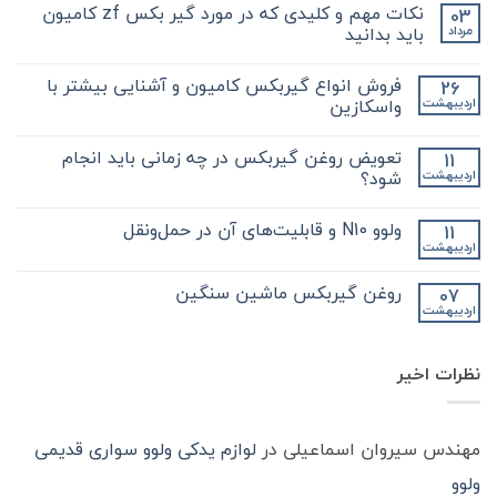
نکات مهم و کلیدی که در مورد گیر بکس zf کامیون
03
باید بدانید
مرداد
هیچ
دیدگاهی
فروش انواع گیربکس کامیون و آشنایی بیشتر با
26
برای
ثبت
نکات
نشده
واسکازین
اردیبهشت
مهم
و
هیچ
کلیدی
دیدگاهی
تعویض روغن گیربکس در چه زمانی باید انجام
11
که
برای
ثبت
در
فروش
نشده
شود؟
اردیبهشت
مورد
انواع
گیر
گیربکس
هیچ
بکس
کامیون
دیدگاهی
ولوو N10 و قابلیت‌های آن در حمل‌ونقل
11
zf
و
برای
ثبت
کامیون
آشنایی
تعویض
نشده
اردیبهشت
هیچ
باید
روغن
بیشتر
دیدگاهی
با
بدانید
گیربکس
برای
ثبت
در
واسکازین
روغن گیربکس ماشین سنگین
07
ولوو
نشده
چه
اردیبهشت
N10
هیچ
زمانی
و
باید
دیدگاهی
قابلیت‌های
برای
ثبت
انجام
آن
روغن
شود؟
نشده
در
نظرات اخیر
گیربکس
حمل‌ونقل
ماشین
سنگین
مهندس سیروان اسماعیلی
در
لوازم یدکی ولوو سواری قدیمی
ولوو