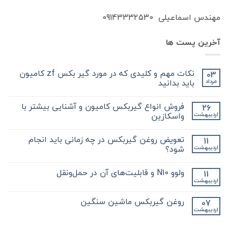
مهندس اسماعیلی 09143332530
آخرین پست ها
نکات مهم و کلیدی که در مورد گیر بکس zf کامیون
03
باید بدانید
مرداد
هیچ
دیدگاهی
فروش انواع گیربکس کامیون و آشنایی بیشتر با
26
برای
ثبت
نکات
نشده
واسکازین
اردیبهشت
مهم
و
هیچ
کلیدی
دیدگاهی
تعویض روغن گیربکس در چه زمانی باید انجام
11
که
برای
ثبت
در
فروش
نشده
شود؟
اردیبهشت
مورد
انواع
گیر
گیربکس
هیچ
بکس
کامیون
دیدگاهی
ولوو N10 و قابلیت‌های آن در حمل‌ونقل
11
zf
و
برای
ثبت
کامیون
آشنایی
تعویض
نشده
اردیبهشت
هیچ
باید
روغن
بیشتر
دیدگاهی
با
بدانید
گیربکس
برای
ثبت
در
واسکازین
روغن گیربکس ماشین سنگین
07
ولوو
نشده
چه
اردیبهشت
N10
هیچ
زمانی
و
باید
دیدگاهی
قابلیت‌های
برای
ثبت
انجام