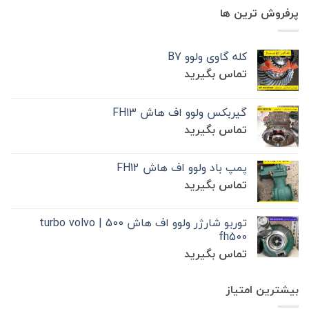
پرفروش ترین ها
کله گاوی ولوو B7
تماس بگیرید
گیربکس ولوو اف هاش FH13
تماس بگیرید
پمپ باد ولوو اف هاش FH12
تماس بگیرید
توربو شارژر ولوو اف هاش 500 | turbo volvo
fh500
تماس بگیرید
بیشترین امتیاز