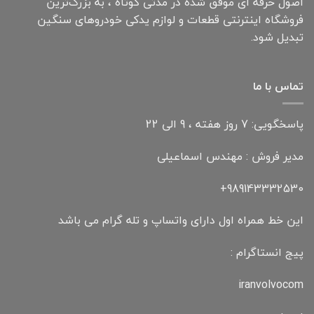
اصول حرفه ای موفق شده در مدتی کوتاه ، به بزرگ‌ترین
فروشگاه اینترنتی قطعات و لوازم یدکی خودروهای سنگین
تبدیل شود.
تماس با ما
پاسخگویی: 7 روز هفته ، 9 الی 22
مدیر فروش : مهندس اسماعیلی
989143332530+
این خط همراه اول دارای واتساپ و تله گرام می باشد
پیج انستاگرام :
iranvolvocom