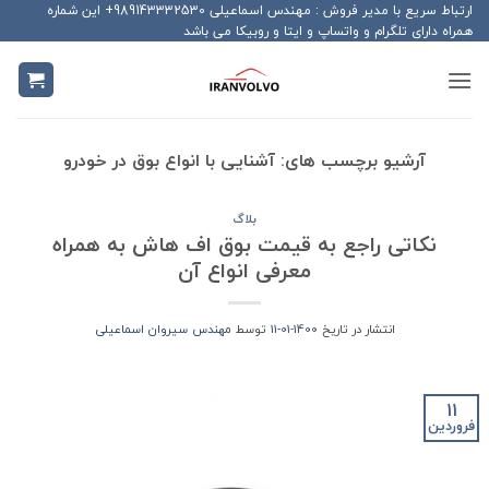
Ski
ارتباط سریع با مدیر فروش : مهندس اسماعیلی 989143332530+ این شماره
همراه دارای تلگرام و واتساپ و ایتا و روبیکا می باشد
t
conten
آرشیو برچسب های:
آشنایی با انواع بوق در خودرو
بلاگ
نکاتی راجع به قیمت بوق اف هاش به همراه
معرفی انواع آن
انتشار در تاریخ
1400-01-11
توسط
مهندس سیروان اسماعیلی
11
فروردین