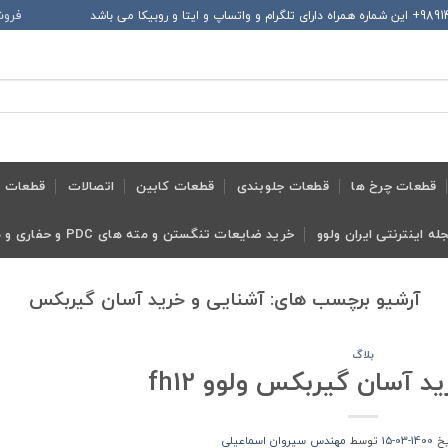
فروش
قطعات چرخ ها
قطعات جلوبندی
قطعات کابین
اتصالات
قطعات ح
له اینترنتی ایران ولوو
خرید ضایعات تنگستن و مته های PDC و حفاری و معدنی و ابزار تراش
آرشیو برچسب های:
آشنایی و خرید آسان گیربکس
بلاگ
د آسان گیربکس ولوو fh12
ریخ
1400-03-15
توسط
مهندس سیروان اسماعیلی