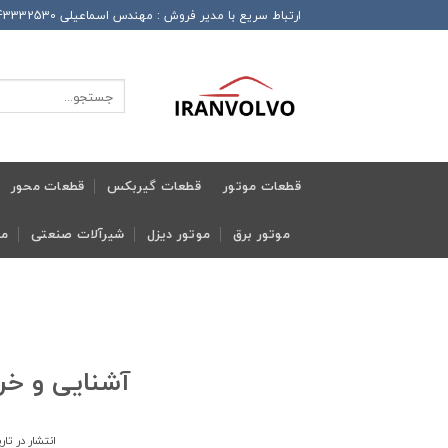
Ski
ارتباط سریع با مدیر فروش : مهندس اسماعیلی 989143332530+ این شماره همراه دارای تلگرام و واتساپ و ایتا و روبیکا می باشد
t
conten
جستجو
برای:
قطعات موتور
قطعات گیربکس
قطعات محور
موتور برق
موتور دیزل
شیرآلات صنعتی
مج
آشنایی و خری
انتشار در تا