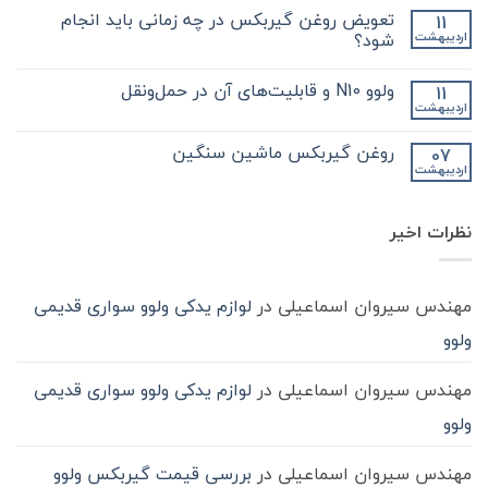
کلیدی
دیدگاهی
تعویض روغن گیربکس در چه زمانی باید انجام
11
که
برای
ثبت
در
فروش
نشده
شود؟
اردیبهشت
مورد
انواع
گیر
گیربکس
هیچ
بکس
کامیون
دیدگاهی
ولوو N10 و قابلیت‌های آن در حمل‌ونقل
11
zf
و
برای
ثبت
کامیون
آشنایی
تعویض
نشده
اردیبهشت
هیچ
باید
روغن
بیشتر
دیدگاهی
با
بدانید
گیربکس
برای
ثبت
در
واسکازین
روغن گیربکس ماشین سنگین
07
ولوو
نشده
چه
اردیبهشت
N10
هیچ
زمانی
و
باید
دیدگاهی
قابلیت‌های
برای
ثبت
انجام
آن
روغن
شود؟
نشده
در
نظرات اخیر
گیربکس
حمل‌ونقل
ماشین
سنگین
مهندس سیروان اسماعیلی
در
لوازم یدکی ولوو سواری قدیمی
ولوو
مهندس سیروان اسماعیلی
در
لوازم یدکی ولوو سواری قدیمی
ولوو
مهندس سیروان اسماعیلی
در
بررسی قیمت گیربکس ولوو