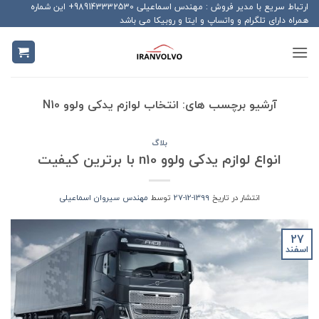
Ski
ارتباط سریع با مدیر فروش : مهندس اسماعیلی 989143332530+ این شماره
همراه دارای تلگرام و واتساپ و ایتا و روبیکا می باشد
t
conten
آرشیو برچسب های:
انتخاب لوازم یدکی ولوو N10
بلاگ
انواع لوازم یدکی ولوو n10 با برترین کیفیت
انتشار در تاریخ
1399-12-27
توسط
مهندس سیروان اسماعیلی
27
اسفند