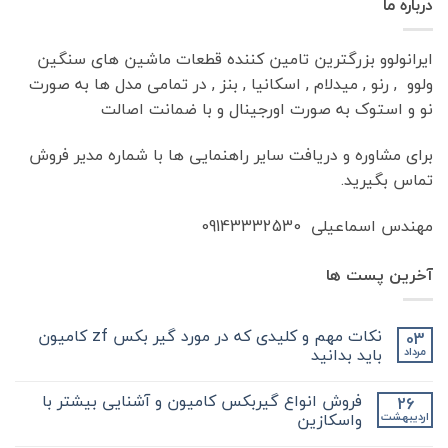
درباره ما
ایرانولوو بزرگترین تامین کننده قطعات ماشین های سنگین
ولوو , رنو , میدلام , اسکانیا , بنز , در تمامی مدل ها به صورت
نو و استوک به صورت اورجینال و با ضمانت اصالت
برای مشاوره و دریافت سایر راهنمایی ها با شماره مدیر فروش
تماس بگیرید.
مهندس اسماعیلی 09143332530
آخرین پست ها
نکات مهم و کلیدی که در مورد گیر بکس zf کامیون
03
باید بدانید
مرداد
هیچ
دیدگاهی
فروش انواع گیربکس کامیون و آشنایی بیشتر با
26
برای
ثبت
نکات
نشده
واسکازین
اردیبهشت
مهم
و
هیچ