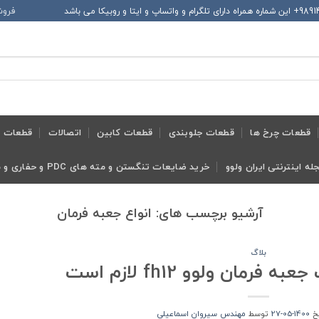
فروش
قطعات چرخ ها
قطعات جلوبندی
قطعات کابین
اتصالات
قطعات ح
له اینترنتی ایران ولوو
خرید ضایعات تنگستن و مته های PDC و حفاری و معدنی و ابزار تراش
آرشیو برچسب های:
انواع جعبه فرمان
بلاگ
رمان ولوو fh12 لازم است
یخ
1400-05-27
توسط
مهندس سیروان اسماعیلی