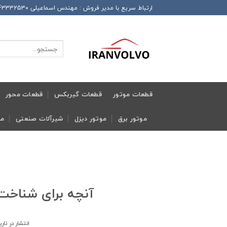
Ski
ارتباط سریع با مدیر فروش : مهندس اسماعیلی 989143332530+ این شماره همراه دارای تلگرام و واتساپ و ایتا و روبیکا می باشد
t
conten
جستجو
برای:
قطعات موتور
قطعات گیربکس
قطعات محور
موتور برق
موتور دیزل
شیرآلات صنعتی
مج
آنچه برای شناخت جعبه ف
انتشار در تار