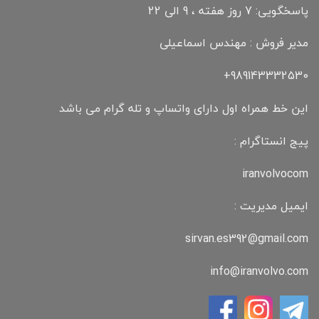
پاسخگویی: 7 روز هفته ، 9 الی 22
مدیر فروش : مهندس اسماعیلی
989143332530+
این خط همراه اول دارای واتساپ و تله گرام می باشد
پیج انستاگرام :
iranvolvocom
ایمیل مدیریت :
sirvan.es392@gmail.com
info@iranvolvo.com