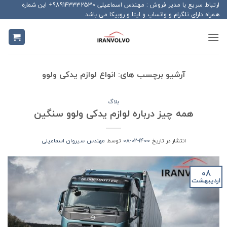
Ski
ارتباط سریع با مدیر فروش : مهندس اسماعیلی 989143332530+ این شماره
همراه دارای تلگرام و واتساپ و ایتا و روبیکا می باشد
t
conten
آرشیو برچسب های:
انواع لوازم یدکی ولوو
بلاگ
همه چیز درباره لوازم یدکی ولوو سنگین
انتشار در تاریخ
1400-02-08
توسط
مهندس سیروان اسماعیلی
08
اردیبهشت