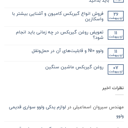
باید بدانید
هیچ
دیدگاهی
فروش انواع گیربکس کامیون و آشنایی بیشتر با
26
برای
ثبت
نکات
نشده
واسکازین
اردیبهشت
مهم
و
هیچ
کلیدی
دیدگاهی
تعویض روغن گیربکس در چه زمانی باید انجام
11
که
برای
ثبت
در
فروش
نشده
شود؟
اردیبهشت
مورد
انواع
گیر
گیربکس
هیچ
بکس
کامیون
دیدگاهی
ولوو N10 و قابلیت‌های آن در حمل‌ونقل
11
zf
و
برای
ثبت
کامیون
آشنایی
تعویض
نشده
اردیبهشت
هیچ
باید
روغن
بیشتر
دیدگاهی
با
بدانید
گیربکس
برای
ثبت
در
واسکازین
روغن گیربکس ماشین سنگین
07
ولوو
نشده
چه
اردیبهشت
N10
هیچ
زمانی
و
باید
دیدگاهی
قابلیت‌های
برای
ثبت
انجام
آن
روغن
شود؟
نشده
در
نظرات اخیر
گیربکس
حمل‌ونقل
ماشین
سنگین
مهندس سیروان اسماعیلی
در
لوازم یدکی ولوو سواری قدیمی
ولوو