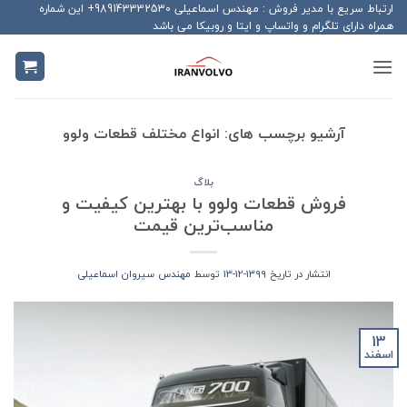
Ski
ارتباط سریع با مدیر فروش : مهندس اسماعیلی 989143332530+ این شماره
همراه دارای تلگرام و واتساپ و ایتا و روبیکا می باشد
t
conten
آرشیو برچسب های:
انواع مختلف قطعات ولوو
بلاگ
فروش قطعات ولوو با بهترین کیفیت و
مناسب‌ترین قیمت
انتشار در تاریخ
1399-12-13
توسط
مهندس سیروان اسماعیلی
13
اسفند