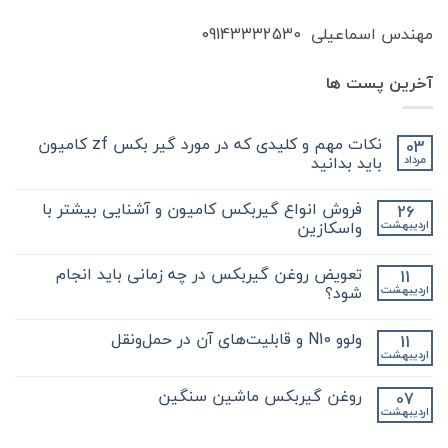
مهندس اسماعیلی 09143332530
آخرین پست ها
نکات مهم و کلیدی که در مورد گیر بکس zf کامیون
03
باید بدانید
مرداد
هیچ
دیدگاهی
فروش انواع گیربکس کامیون و آشنایی بیشتر با
26
برای
ثبت
نکات
نشده
واسکازین
اردیبهشت
مهم
و
هیچ
کلیدی
دیدگاهی
تعویض روغن گیربکس در چه زمانی باید انجام
11
که
برای
ثبت
در
فروش
نشده
شود؟
اردیبهشت
مورد
انواع
گیر
گیربکس
هیچ
بکس
کامیون
دیدگاهی
ولوو N10 و قابلیت‌های آن در حمل‌ونقل
11
zf
و
برای
ثبت
کامیون
آشنایی
تعویض
نشده
اردیبهشت
هیچ
باید
روغن
بیشتر
دیدگاهی
با
بدانید
گیربکس
برای
ثبت
در
واسکازین
روغن گیربکس ماشین سنگین
07
ولوو
نشده
چه
اردیبهشت
N10
هیچ
زمانی
و
باید
دیدگاهی
قابلیت‌های
برای
ثبت
انجام