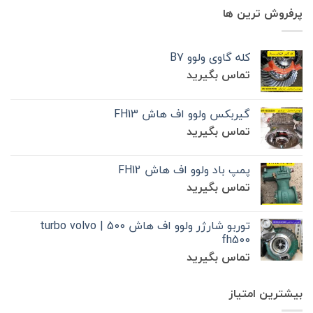
پرفروش ترین ها
کله گاوی ولوو B7
تماس بگیرید
گیربکس ولوو اف هاش FH13
تماس بگیرید
پمپ باد ولوو اف هاش FH12
تماس بگیرید
توربو شارژر ولوو اف هاش 500 | turbo volvo
fh500
تماس بگیرید
بیشترین امتیاز