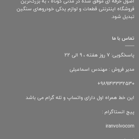
اصول حرفه ای موفق شده در مدتی کوتاه ، به بزرگ‌ترین
فروشگاه اینترنتی قطعات و لوازم یدکی خودروهای سنگین
تبدیل شود.
تماس با ما
پاسخگویی: 7 روز هفته ، 9 الی 22
مدیر فروش : مهندس اسماعیلی
989143332530+
این خط همراه اول دارای واتساپ و تله گرام می باشد
پیج انستاگرام :
iranvolvocom