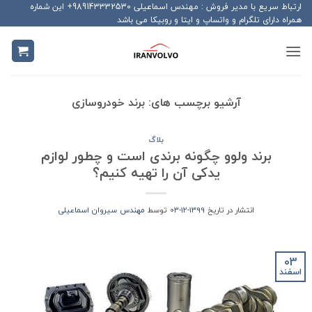
Ski
ارتباط سریع با مدیر فروش : مهندس اسماعیلی 989143332530+ این شماره
همراه دارای تلگرام و واتساپ و ایتا و روبیکا می باشد
t
conten
آرشیو برچسب های:
برند خودروسازی
بلاگ
برند ولوو چگونه برندی است و چطور لوازم
یدکی آن را تهیه کنیم؟
انتشار در تاریخ
1399-12-03
توسط
مهندس سیروان اسماعیلی
03
اسفند