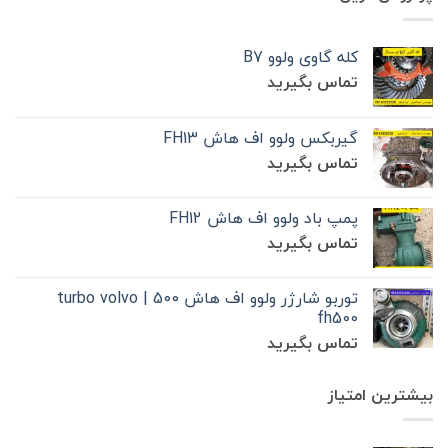
کله گاوی ولوو B7
تماس بگیرید
گیربکس ولوو اف هاش FH13
تماس بگیرید
پمپ باد ولوو اف هاش FH12
تماس بگیرید
توربو شارژر ولوو اف هاش 500 | turbo volvo
fh500
تماس بگیرید
بیشترین امتیاز