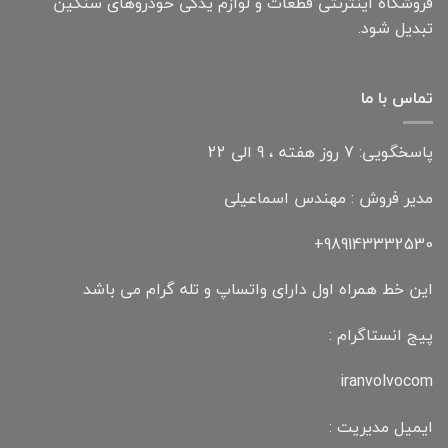
فروشگاه اینترنتی قطعات و لوازم یدکی خودروهای سنگین
تبدیل شود.
تماس با ما
پاسخگویی: 7 روز هفته ، 9 الی 22
مدیر فروش : مهندس اسماعیلی
989143332530+
این خط همراه اول دارای واتساپ و تله گرام می باشد
پیج انستاگرام :
iranvolvocom
ایمیل مدیریت :