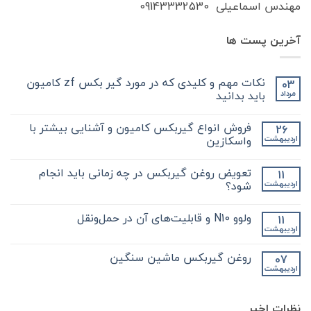
مهندس اسماعیلی 09143332530
آخرین پست ها
نکات مهم و کلیدی که در مورد گیر بکس zf کامیون
03
باید بدانید
مرداد
هیچ
دیدگاهی
فروش انواع گیربکس کامیون و آشنایی بیشتر با
26
برای
ثبت
نکات
نشده
واسکازین
اردیبهشت
مهم
و
هیچ
کلیدی
دیدگاهی
تعویض روغن گیربکس در چه زمانی باید انجام
11
که
برای
ثبت
در
فروش
نشده
شود؟
اردیبهشت
مورد
انواع
گیر
گیربکس
هیچ
بکس
کامیون
دیدگاهی
ولوو N10 و قابلیت‌های آن در حمل‌ونقل
11
zf
و
برای
ثبت
کامیون
آشنایی
تعویض
نشده
اردیبهشت
هیچ
باید
روغن
بیشتر
دیدگاهی
با
بدانید
گیربکس
برای
ثبت
در
واسکازین
روغن گیربکس ماشین سنگین
07
ولوو
نشده
چه
اردیبهشت
N10
هیچ
زمانی
و
باید
دیدگاهی
قابلیت‌های
برای
ثبت
انجام
آن
روغن
شود؟
نشده
در
نظرات اخیر
گیربکس