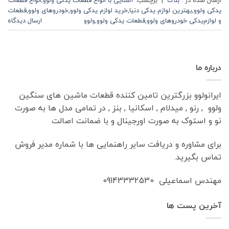
ارسال شده در :
بلاگ
|
برچسب:
آشنایی با انواع قطعات یدکی ولوو
,
انواع قطعات
یدکی ولوو
,
بهترین لوازم یدکی دنیا
,
خرید لوازم یدکی ولوو
,
خودروهای ولوو
,
قطعات
و لوازم‌یدکی خودروهای ولوو
,
قطعات یدکی ولوو
,
ولوو
ارسال دیدگاه
درباره ما
ایرانولوو بزرگترین تامین کننده قطعات ماشین های سنگین
ولوو , رنو , میدلام , اسکانیا , بنز , در تمامی مدل ها به صورت
نو و استوک به صورت اورجینال و با ضمانت اصالت
برای مشاوره و دریافت سایر راهنمایی ها با شماره مدیر فروش
تماس بگیرید.
مهندس اسماعیلی 09143332530
آخرین پست ها