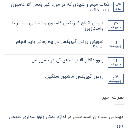
نکات مهم و کلیدی که در مورد گیر بکس zf کامیون
03
باید بدانید
مرداد
هیچ
دیدگاهی
فروش انواع گیربکس کامیون و آشنایی بیشتر با
26
برای
ثبت
نکات
نشده
واسکازین
اردیبهشت
مهم
و
هیچ
کلیدی
دیدگاهی
تعویض روغن گیربکس در چه زمانی باید انجام
11
که
برای
ثبت
در
فروش
نشده
شود؟
اردیبهشت
مورد
انواع
گیر
گیربکس
هیچ
بکس
کامیون
دیدگاهی
ولوو N10 و قابلیت‌های آن در حمل‌ونقل
11
zf
و
برای
ثبت
کامیون
آشنایی
تعویض
نشده
اردیبهشت
هیچ
باید
روغن
بیشتر
دیدگاهی
با
بدانید
گیربکس
برای
ثبت
در
واسکازین
روغن گیربکس ماشین سنگین
07
ولوو
نشده
چه
اردیبهشت
N10
هیچ
زمانی
و
باید
دیدگاهی
قابلیت‌های
برای
ثبت
انجام
آن
روغن
شود؟
نشده
در
نظرات اخیر
گیربکس
حمل‌ونقل
ماشین
سنگین
مهندس سیروان اسماعیلی
در
لوازم یدکی ولوو سواری قدیمی
ولوو