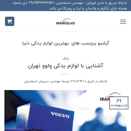
Ski
ارتباط سریع با مدیر فروش : مهندس اسماعیلی 989143332530+ این شماره
همراه دارای تلگرام و واتساپ و ایتا و روبیکا می باشد
t
conten
آرشیو برچسب های:
بهترین لوازم یدکی دنیا
بلاگ
آشنایی با لوازم یدکی ولوو تهران
انتشار در تاریخ
1400-02-29
توسط
مهندس سیروان اسماعیلی
29
اردیبهشت