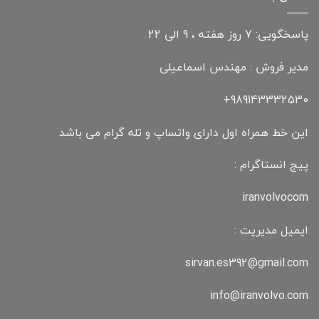
پاسخگویی: 7 روز هفته ، 9 الی 22
مدیر فروش : مهندس اسماعیلی
989143332530+
این خط همراه اول دارای واتساپ و تله گرام می باشد
پیج انستاگرام :
iranvolvocom
ایمیل مدیریت :
sirvan.es392@gmail.com
info@iranvolvo.com