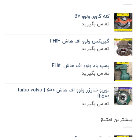
کله گاوی ولوو B7
تماس بگیرید
گیربکس ولوو اف هاش FH13
تماس بگیرید
پمپ باد ولوو اف هاش FH12
تماس بگیرید
توربو شارژر ولوو اف هاش 500 | turbo volvo
fh500
تماس بگیرید
بیشترین امتیاز