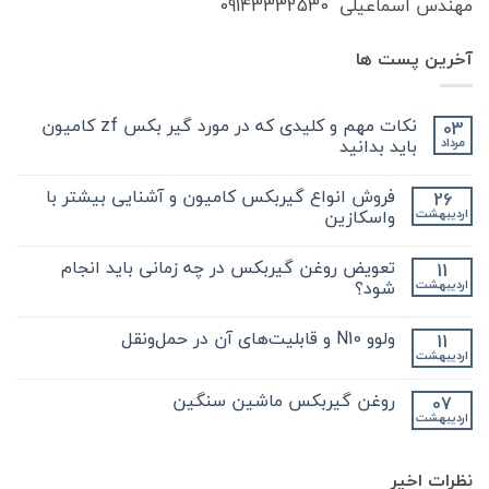
مهندس اسماعیلی 09143332530
آخرین پست ها
نکات مهم و کلیدی که در مورد گیر بکس zf کامیون
03
باید بدانید
مرداد
هیچ
دیدگاهی
فروش انواع گیربکس کامیون و آشنایی بیشتر با
26
برای
ثبت
نکات
نشده
واسکازین
اردیبهشت
مهم
و
هیچ
کلیدی
دیدگاهی
تعویض روغن گیربکس در چه زمانی باید انجام
11
که
برای
ثبت
در
فروش
نشده
شود؟
اردیبهشت
مورد
انواع
گیر
گیربکس
هیچ
بکس
کامیون
دیدگاهی
ولوو N10 و قابلیت‌های آن در حمل‌ونقل
11
zf
و
برای
ثبت
کامیون
آشنایی
تعویض
نشده
اردیبهشت
هیچ
باید
روغن
بیشتر
دیدگاهی
با
بدانید
گیربکس
برای
ثبت
در
واسکازین
روغن گیربکس ماشین سنگین
07
ولوو
نشده
چه
اردیبهشت
N10
هیچ
زمانی
و
باید
دیدگاهی
قابلیت‌های
برای
ثبت
انجام
آن
روغن
شود؟
نشده
در
نظرات اخیر
گیربکس
حمل‌ونقل