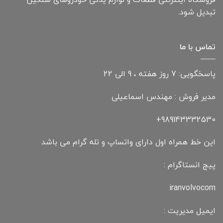
تبدیل شود.
تماس با ما
پاسخگویی: 7 روز هفته ، 9 الی 22
مدیر فروش : مهندس اسماعیلی
989143332530+
این خط همراه اول دارای واتساپ و تله گرام می باشد
پیج انستاگرام :
iranvolvocom
ایمیل مدیریت :