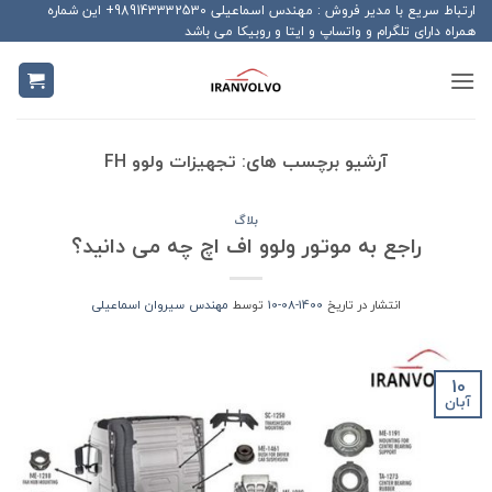
Ski
ارتباط سریع با مدیر فروش : مهندس اسماعیلی 989143332530+ این شماره
همراه دارای تلگرام و واتساپ و ایتا و روبیکا می باشد
t
conten
آرشیو برچسب های:
تجهیزات ولوو FH
بلاگ
راجع به موتور ولوو اف اچ چه می دانید؟
انتشار در تاریخ
1400-08-10
توسط
مهندس سیروان اسماعیلی
10
آبان