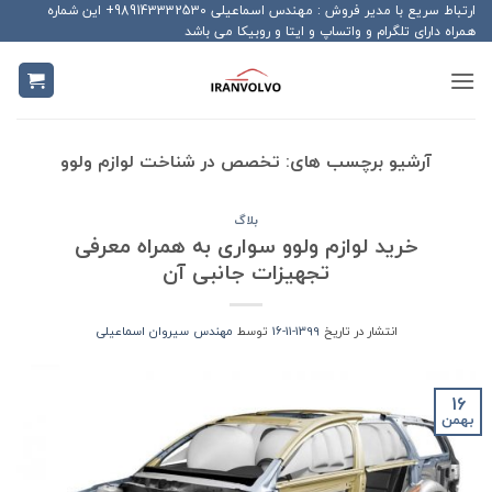
Ski
ارتباط سریع با مدیر فروش : مهندس اسماعیلی 989143332530+ این شماره
همراه دارای تلگرام و واتساپ و ایتا و روبیکا می باشد
t
conten
آرشیو برچسب های:
تخصص در شناخت لوازم ولوو
بلاگ
خرید لوازم ولوو سواری به همراه معرفی
تجهیزات جانبی آن
انتشار در تاریخ
1399-11-16
توسط
مهندس سیروان اسماعیلی
16
بهمن