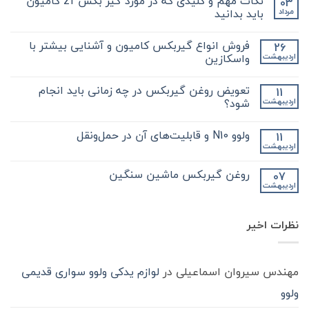
نکات مهم و کلیدی که در مورد گیر بکس zf کامیون
03
باید بدانید
مرداد
هیچ
دیدگاهی
فروش انواع گیربکس کامیون و آشنایی بیشتر با
26
برای
ثبت
نکات
نشده
واسکازین
اردیبهشت
مهم
و
هیچ
کلیدی
دیدگاهی
تعویض روغن گیربکس در چه زمانی باید انجام
11
که
برای
ثبت
در
فروش
نشده
شود؟
اردیبهشت
مورد
انواع
گیر
گیربکس
هیچ
بکس
کامیون
دیدگاهی
ولوو N10 و قابلیت‌های آن در حمل‌ونقل
11
zf
و
برای
ثبت
کامیون
آشنایی
تعویض
نشده
اردیبهشت
هیچ
باید
روغن
بیشتر
دیدگاهی
با
بدانید
گیربکس
برای
ثبت
در
واسکازین
روغن گیربکس ماشین سنگین
07
ولوو
نشده
چه
اردیبهشت
N10
هیچ
زمانی
و
باید
دیدگاهی
قابلیت‌های
برای
ثبت
انجام
آن
روغن
شود؟
نشده
در
نظرات اخیر
گیربکس
حمل‌ونقل
ماشین
سنگین
مهندس سیروان اسماعیلی
در
لوازم یدکی ولوو سواری قدیمی
ولوو