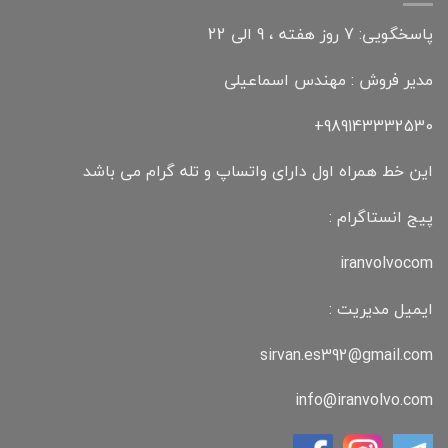
پاسخگویی: 7 روز هفته ، 9 الی 22
مدیر فروش : مهندس اسماعیلی
989143332530+
این خط همراه اول دارای واتساپ و تله گرام می باشد
پیج انستاگرام :
iranvolvocom
ایمیل مدیریت :
sirvan.es392@gmail.com
info@iranvolvo.com