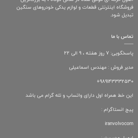
فروشگاه اینترنتی قطعات و لوازم یدکی خودروهای سنگین
تبدیل شود.
تماس با ما
پاسخگویی: 7 روز هفته ، 9 الی 22
مدیر فروش : مهندس اسماعیلی
989143332530+
این خط همراه اول دارای واتساپ و تله گرام می باشد
پیج انستاگرام :
iranvolvocom
ایمیل مدیریت :