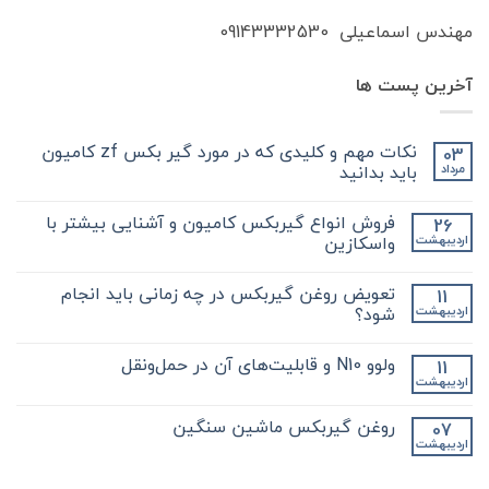
مهندس اسماعیلی 09143332530
آخرین پست ها
نکات مهم و کلیدی که در مورد گیر بکس zf کامیون
03
باید بدانید
مرداد
هیچ
دیدگاهی
فروش انواع گیربکس کامیون و آشنایی بیشتر با
26
برای
ثبت
نکات
نشده
واسکازین
اردیبهشت
مهم
و
هیچ
کلیدی
دیدگاهی
تعویض روغن گیربکس در چه زمانی باید انجام
11
که
برای
ثبت
در
فروش
نشده
شود؟
اردیبهشت
مورد
انواع
گیر
گیربکس
هیچ
بکس
کامیون
دیدگاهی
ولوو N10 و قابلیت‌های آن در حمل‌ونقل
11
zf
و
برای
ثبت
کامیون
آشنایی
تعویض
نشده
اردیبهشت
هیچ
باید
روغن
بیشتر
دیدگاهی
با
بدانید
گیربکس
برای
ثبت
در
واسکازین
روغن گیربکس ماشین سنگین
07
ولوو
نشده
چه
اردیبهشت
N10
هیچ
زمانی
و
باید
دیدگاهی
قابلیت‌های
برای
ثبت
انجام
آن