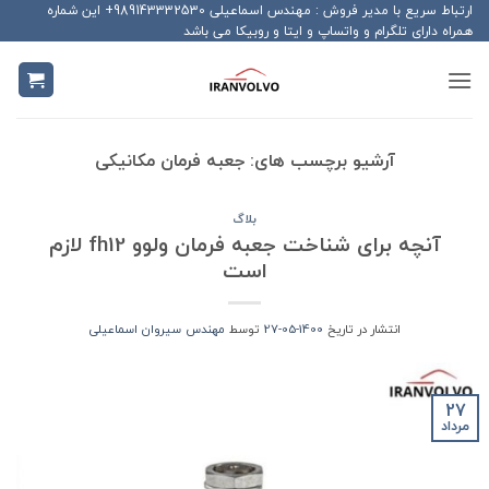
Ski
ارتباط سریع با مدیر فروش : مهندس اسماعیلی 989143332530+ این شماره
همراه دارای تلگرام و واتساپ و ایتا و روبیکا می باشد
t
conten
آرشیو برچسب های:
جعبه فرمان مکانیکی
بلاگ
آنچه برای شناخت جعبه فرمان ولوو fh12 لازم
است
انتشار در تاریخ
1400-05-27
توسط
مهندس سیروان اسماعیلی
27
مرداد