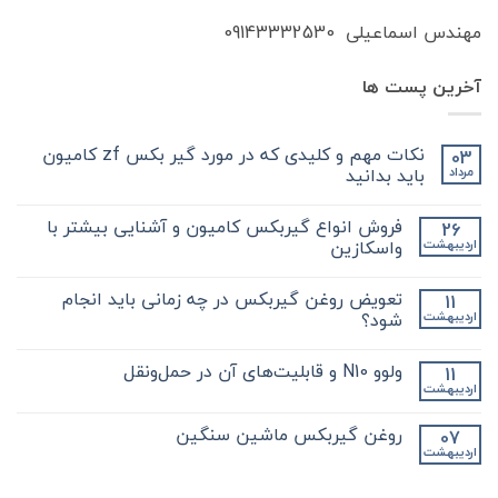
مهندس اسماعیلی 09143332530
آخرین پست ها
نکات مهم و کلیدی که در مورد گیر بکس zf کامیون
03
باید بدانید
مرداد
هیچ
دیدگاهی
فروش انواع گیربکس کامیون و آشنایی بیشتر با
26
برای
ثبت
نکات
نشده
واسکازین
اردیبهشت
مهم
و
هیچ
کلیدی
دیدگاهی
تعویض روغن گیربکس در چه زمانی باید انجام
11
که
برای
ثبت
در
فروش
نشده
شود؟
اردیبهشت
مورد
انواع
گیر
گیربکس
هیچ
بکس
کامیون
دیدگاهی
ولوو N10 و قابلیت‌های آن در حمل‌ونقل
11
zf
و
برای
ثبت
کامیون
آشنایی
تعویض
نشده
اردیبهشت
هیچ
باید
روغن
بیشتر
دیدگاهی
با
بدانید
گیربکس
برای
ثبت
در
واسکازین
روغن گیربکس ماشین سنگین
07
ولوو
نشده
چه
اردیبهشت
N10
هیچ
زمانی
و
باید
دیدگاهی
قابلیت‌های
برای
ثبت
انجام
آن