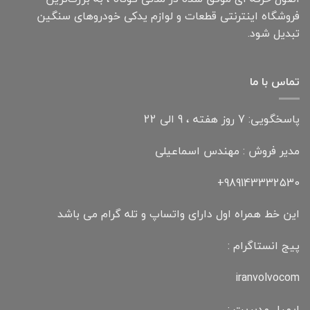
فروشگاه اینترنتی قطعات و لوازم یدکی خودروهای سنگین
تبدیل شود.
تماس با ما
پاسخگویی: 7 روز هفته ، 9 الی 22
مدیر فروش : مهندس اسماعیلی
989143332530+
این خط همراه اول دارای واتساپ و تله گرام می باشد
پیج انستاگرام :
iranvolvocom
ایمیل مدیریت :