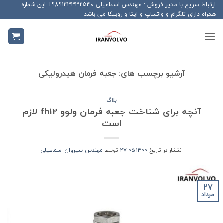
Ski
ارتباط سریع با مدیر فروش : مهندس اسماعیلی 989143332530+ این شماره
همراه دارای تلگرام و واتساپ و ایتا و روبیکا می باشد
t
conten
آرشیو برچسب های:
جعبه فرمان هیدرولیکی
بلاگ
آنچه برای شناخت جعبه فرمان ولوو fh12 لازم
است
انتشار در تاریخ
1400-05-27
توسط
مهندس سیروان اسماعیلی
27
مرداد