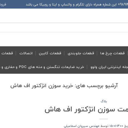
فروش
قطعات چرخ ها
قطعات جلوبندی
قطعات کابین
اتصالات
قطعات ح
له اینترنتی ایران ولوو
خرید ضایعات تنگستن و مته های PDC و حفاری و معدنی و ابزار تراش
آرشیو برچسب های:
خرید سوزن انژکتور اف هاش
بلاگ
مت سوزن انژکتور اف هاش
ریخ
1400-01-15
توسط
مهندس سیروان اسماعیلی