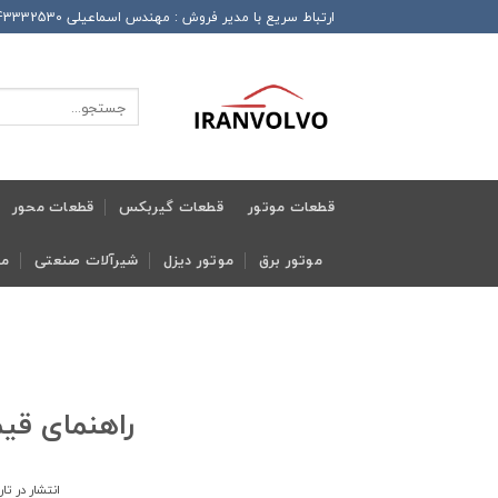
Ski
ارتباط سریع با مدیر فروش : مهندس اسماعیلی 989143332530+ این شماره همراه دارای تلگرام و واتساپ و ایتا و روبیکا می باشد
t
conten
جستجو
برای:
قطعات موتور
قطعات گیربکس
قطعات محور
موتور برق
موتور دیزل
شیرآلات صنعتی
مج
راهنمای قی
انتشار در تا