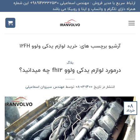
Ski
ارتباط سریع با مدیر فروش : مهندس اسماعیلی 989143332530+ این شماره
همراه دارای تلگرام و واتساپ و ایتا و روبیکا می باشد
t
conten
آرشیو برچسب های:
خرید لوازم یدکی ولوو 12FH
بلاگ
درمورد لوازم یدکی ولوو fh12 چه می­دانید؟
انتشار در تاریخ
1400-03-08
توسط
مهندس سیروان اسماعیلی
08
خرداد