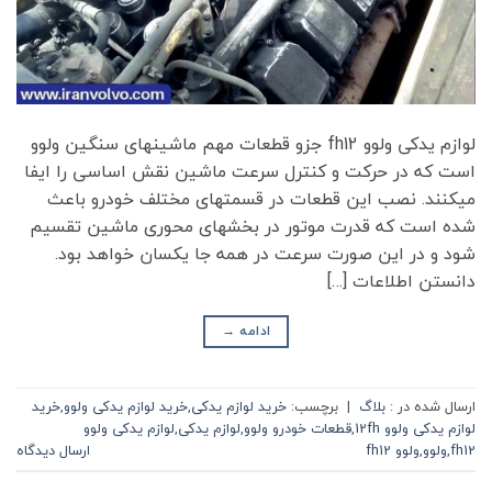
لوازم یدکی ولوو fh12 جزو قطعات مهم ماشین­های سنگین ولوو
است که در حرکت و کنترل سرعت ماشین نقش اساسی را ایفا
می­کنند. نصب این قطعات در قسمت­های مختلف خودرو باعث
شده است که قدرت موتور در بخش­های محوری ماشین تقسیم
شود و در این صورت سرعت در همه جا یکسان خواهد بود.
دانستن اطلاعات […]
ادامه
→
ارسال شده در :
بلاگ
|
برچسب:
خرید لوازم یدکی
,
خرید لوازم یدکی ولوو
,
خرید
لوازم یدکی ولوو 12fh
,
قطعات خودرو ولوو
,
لوازم یدکی
,
لوازم یدکی ولوو
fh12
,
ولوو
,
ولوو fh12
ارسال دیدگاه