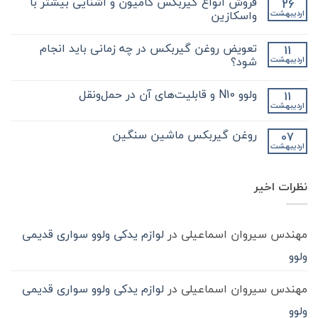
فروش انواع گیربکس کامیون و آشنایی بیشتر با
26
برای
ثبت
نکات
نشده
واسکازین
اردیبهشت
مهم
و
هیچ
کلیدی
دیدگاهی
تعویض روغن گیربکس در چه زمانی باید انجام
11
که
برای
ثبت
در
فروش
نشده
شود؟
اردیبهشت
مورد
انواع
گیر
گیربکس
هیچ
بکس
کامیون
دیدگاهی
ولوو N10 و قابلیت‌های آن در حمل‌ونقل
11
zf
و
برای
ثبت
کامیون
آشنایی
تعویض
نشده
اردیبهشت
هیچ
باید
روغن
بیشتر
دیدگاهی
با
بدانید
گیربکس
برای
ثبت
در
واسکازین
روغن گیربکس ماشین سنگین
07
ولوو
نشده
چه
اردیبهشت
N10
هیچ
زمانی
و
باید
دیدگاهی
قابلیت‌های
برای
ثبت
انجام
آن
روغن
شود؟
نشده
در
نظرات اخیر
گیربکس
حمل‌ونقل
ماشین
سنگین
مهندس سیروان اسماعیلی
در
لوازم یدکی ولوو سواری قدیمی
ولوو
مهندس سیروان اسماعیلی
در
لوازم یدکی ولوو سواری قدیمی
ولوو