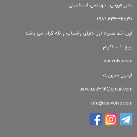
مدیر فروش : مهندس اسماعیلی
989143332530+
این خط همراه اول دارای واتساپ و تله گرام می باشد
پیج انستاگرام :
iranvolvocom
ایمیل مدیریت :
sirvan.es392@gmail.com
info@iranvolvo.com