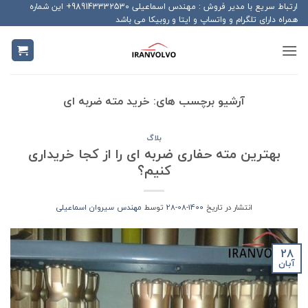
Ski
ارتباط سریع با مدیر فروش : مهندس اسماعیلی 989143332530+ این شماره
همراه دارای تلگرام و واتساپ و ایتا و روبیکا می باشد
t
conten
آرشیو برچسب های:
خرید مته ضربه ای
بلاگ
بهترین مته حفاری ضربه ای را از کجا خریداری
کنیم؟
انتشار در تاریخ
1400-08-28
توسط
مهندس سیروان اسماعیلی
28
آبان