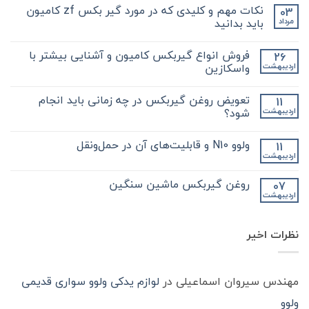
نکات مهم و کلیدی که در مورد گیر بکس zf کامیون
03
باید بدانید
مرداد
هیچ
دیدگاهی
فروش انواع گیربکس کامیون و آشنایی بیشتر با
26
برای
ثبت
نکات
نشده
واسکازین
اردیبهشت
مهم
و
هیچ
کلیدی
دیدگاهی
تعویض روغن گیربکس در چه زمانی باید انجام
11
که
برای
ثبت
در
فروش
نشده
شود؟
اردیبهشت
مورد
انواع
گیر
گیربکس
هیچ
بکس
کامیون
دیدگاهی
ولوو N10 و قابلیت‌های آن در حمل‌ونقل
11
zf
و
برای
ثبت
کامیون
آشنایی
تعویض
نشده
اردیبهشت
هیچ
باید
روغن
بیشتر
دیدگاهی
با
بدانید
گیربکس
برای
ثبت
در
واسکازین
روغن گیربکس ماشین سنگین
07
ولوو
نشده
چه
اردیبهشت
N10
هیچ
زمانی
و
باید
دیدگاهی
قابلیت‌های
برای
ثبت
انجام
آن
روغن
شود؟
نشده
در
نظرات اخیر
گیربکس
حمل‌ونقل
ماشین
سنگین
مهندس سیروان اسماعیلی
در
لوازم یدکی ولوو سواری قدیمی
ولوو