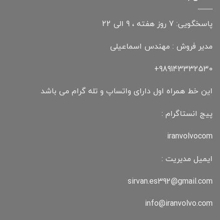
پاسخگویی: 7 روز هفته ، 9 الی 22
مدیر فروش : مهندس اسماعیلی
989143332530+
این خط همراه اول دارای واتساپ و تله گرام می باشد
پیج انستاگرام :
iranvolvocom
ایمیل مدیریت :
sirvan.es392@gmail.com
info@iranvolvo.com