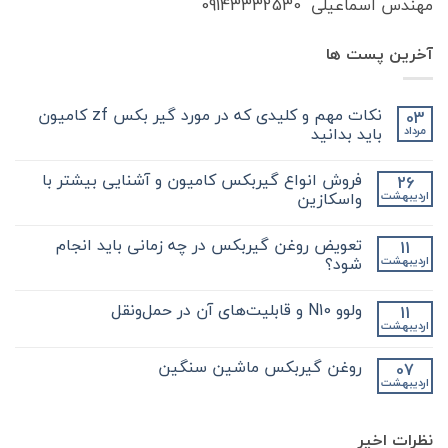
مهندس اسماعیلی 09143332530
آخرین پست ها
نکات مهم و کلیدی که در مورد گیر بکس zf کامیون
03
باید بدانید
مرداد
هیچ
دیدگاهی
فروش انواع گیربکس کامیون و آشنایی بیشتر با
26
برای
ثبت
نکات
نشده
واسکازین
اردیبهشت
مهم
و
هیچ
کلیدی
دیدگاهی
تعویض روغن گیربکس در چه زمانی باید انجام
11
که
برای
ثبت
در
فروش
نشده
شود؟
اردیبهشت
مورد
انواع
گیر
گیربکس
هیچ
بکس
کامیون
دیدگاهی
ولوو N10 و قابلیت‌های آن در حمل‌ونقل
11
zf
و
برای
ثبت
کامیون
آشنایی
تعویض
نشده
اردیبهشت
هیچ
باید
روغن
بیشتر
دیدگاهی
با
بدانید
گیربکس
برای
ثبت
در
واسکازین
روغن گیربکس ماشین سنگین
07
ولوو
نشده
چه
اردیبهشت
N10
هیچ
زمانی
و
باید
دیدگاهی
قابلیت‌های
برای
ثبت
انجام
آن
روغن
شود؟
نشده
در
نظرات اخیر
گیربکس
حمل‌ونقل