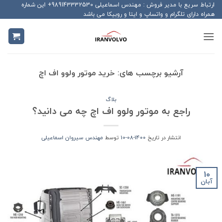
Ski
ارتباط سریع با مدیر فروش : مهندس اسماعیلی 989143332530+ این شماره
همراه دارای تلگرام و واتساپ و ایتا و روبیکا می باشد
t
conten
آرشیو برچسب های:
خرید موتور ولوو اف اچ
بلاگ
راجع به موتور ولوو اف اچ چه می دانید؟
انتشار در تاریخ
1400-08-10
توسط
مهندس سیروان اسماعیلی
10
آبان