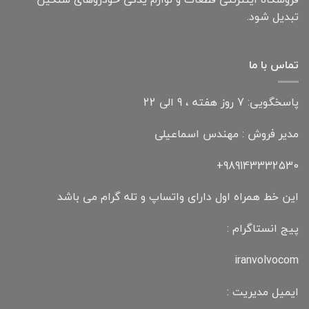
تبدیل شود.
تماس با ما
پاسخگویی: 7 روز هفته ، 9 الی 22
مدیر فروش : مهندس اسماعیلی
989143332530+
این خط همراه اول دارای واتساپ و تله گرام می باشد
پیج انستاگرام :
iranvolvocom
ایمیل مدیریت :