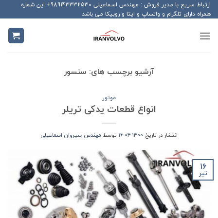
Ski
ارتباط سریع با مدیر فروش : مهندس اسماعیلی 989143332530+ این شماره
همراه دارای تلگرام و واتساپ و ایتا و روبیکا می باشد
t
conten
آرشیو برچسب های:
سنسور
موتور
انواع قطعات یدکی تریلر
انتشار در تاریخ
1400-04-16
توسط
مهندس سیروان اسماعیلی
16
تیر