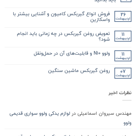
هیچ
دیدگاهی
فروش انواع گیربکس کامیون و آشنایی بیشتر با
26
برای
ثبت
نکات
نشده
واسکازین
اردیبهشت
مهم
و
هیچ
کلیدی
دیدگاهی
تعویض روغن گیربکس در چه زمانی باید انجام
11
که
برای
ثبت
در
فروش
نشده
شود؟
اردیبهشت
مورد
انواع
گیر
گیربکس
هیچ
بکس
کامیون
دیدگاهی
ولوو N10 و قابلیت‌های آن در حمل‌ونقل
11
zf
و
برای
ثبت
کامیون
آشنایی
تعویض
نشده
اردیبهشت
هیچ
باید
روغن
بیشتر
دیدگاهی
با
بدانید
گیربکس
برای
ثبت
در
واسکازین
روغن گیربکس ماشین سنگین
07
ولوو
نشده
چه
اردیبهشت
N10
هیچ
زمانی
و
باید
دیدگاهی
قابلیت‌های
برای
ثبت
انجام
آن
روغن
شود؟
نشده
در
نظرات اخیر
گیربکس
حمل‌ونقل
ماشین
سنگین
مهندس سیروان اسماعیلی
در
لوازم یدکی ولوو سواری قدیمی
ولوو