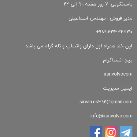
پاسخگویی: 7 روز هفته ، 9 الی 22
مدیر فروش : مهندس اسماعیلی
989143332530+
این خط همراه اول دارای واتساپ و تله گرام می باشد
پیج انستاگرام :
iranvolvocom
ایمیل مدیریت :
sirvan.es392@gmail.com
info@iranvolvo.com