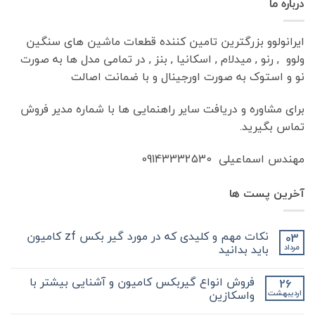
درباره ما
ایرانولوو بزرگترین تامین کننده قطعات ماشین های سنگین
ولوو , رنو , میدلام , اسکانیا , بنز , در تمامی مدل ها به صورت
نو و استوک به صورت اورجینال و با ضمانت اصالت
برای مشاوره و دریافت سایر راهنمایی ها با شماره مدیر فروش
تماس بگیرید.
مهندس اسماعیلی 09143332530
آخرین پست ها
نکات مهم و کلیدی که در مورد گیر بکس zf کامیون
03
باید بدانید
مرداد
هیچ
دیدگاهی
فروش انواع گیربکس کامیون و آشنایی بیشتر با
26
برای
ثبت
نکات
نشده
واسکازین
اردیبهشت
مهم
و
هیچ