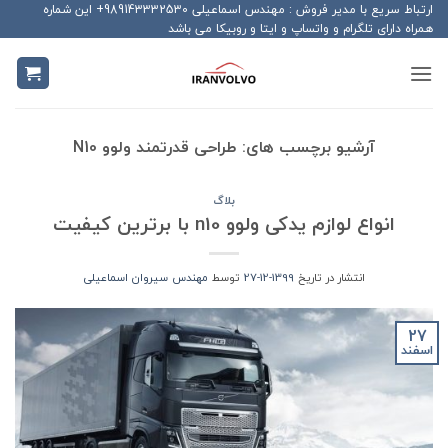
Ski
ارتباط سریع با مدیر فروش : مهندس اسماعیلی 989143332530+ این شماره
همراه دارای تلگرام و واتساپ و ایتا و روبیکا می باشد
t
conten
آرشیو برچسب های:
طراحی قدرتمند ولوو N10
بلاگ
انواع لوازم یدکی ولوو n10 با برترین کیفیت
انتشار در تاریخ
1399-12-27
توسط
مهندس سیروان اسماعیلی
27
اسفند