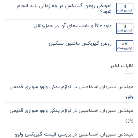
کلیدی
دیدگاهی
تعویض روغن گیربکس در چه زمانی باید انجام
11
که
برای
ثبت
در
فروش
نشده
شود؟
اردیبهشت
مورد
انواع
گیر
گیربکس
هیچ
بکس
کامیون
دیدگاهی
ولوو N10 و قابلیت‌های آن در حمل‌ونقل
11
zf
و
برای
ثبت
کامیون
آشنایی
تعویض
نشده
اردیبهشت
هیچ
باید
روغن
بیشتر
دیدگاهی
با
بدانید
گیربکس
برای
ثبت
در
واسکازین
روغن گیربکس ماشین سنگین
07
ولوو
نشده
چه
اردیبهشت
N10
هیچ
زمانی
و
باید
دیدگاهی
قابلیت‌های
برای
ثبت
انجام
آن
روغن
شود؟
نشده
در
نظرات اخیر
گیربکس
حمل‌ونقل
ماشین
سنگین
مهندس سیروان اسماعیلی
در
لوازم یدکی ولوو سواری قدیمی
ولوو
مهندس سیروان اسماعیلی
در
لوازم یدکی ولوو سواری قدیمی
ولوو
مهندس سیروان اسماعیلی
در
بررسی قیمت گیربکس ولوو