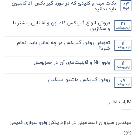
نکات مهم و کلیدی که در مورد گیر بکس zf کامیون
03
باید بدانید
مرداد
هیچ
دیدگاهی
فروش انواع گیربکس کامیون و آشنایی بیشتر با
26
برای
ثبت
نکات
نشده
واسکازین
اردیبهشت
مهم
و
هیچ
کلیدی
دیدگاهی
تعویض روغن گیربکس در چه زمانی باید انجام
11
که
برای
ثبت
در
فروش
نشده
شود؟
اردیبهشت
مورد
انواع
گیر
گیربکس
هیچ
بکس
کامیون
دیدگاهی
ولوو N10 و قابلیت‌های آن در حمل‌ونقل
11
zf
و
برای
ثبت
کامیون
آشنایی
تعویض
نشده
اردیبهشت
هیچ
باید
روغن
بیشتر
دیدگاهی
با
بدانید
گیربکس
برای
ثبت
در
واسکازین
روغن گیربکس ماشین سنگین
07
ولوو
نشده
چه
اردیبهشت
N10
هیچ
زمانی
و
باید
دیدگاهی
قابلیت‌های
برای
ثبت
انجام
آن
روغن
شود؟
نشده
در
نظرات اخیر
گیربکس
حمل‌ونقل
ماشین
سنگین
مهندس سیروان اسماعیلی
در
لوازم یدکی ولوو سواری قدیمی
ولوو