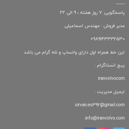
پاسخگویی: 7 روز هفته ، 9 الی 22
مدیر فروش : مهندس اسماعیلی
989143332530+
این خط همراه اول دارای واتساپ و تله گرام می باشد
پیج انستاگرام :
iranvolvocom
ایمیل مدیریت :
sirvan.es392@gmail.com
info@iranvolvo.com