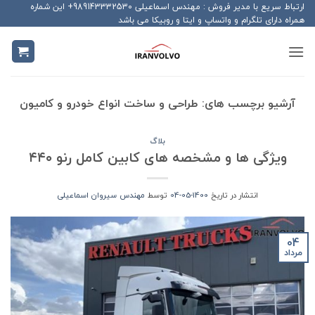
Ski
ارتباط سریع با مدیر فروش : مهندس اسماعیلی 989143332530+ این شماره
همراه دارای تلگرام و واتساپ و ایتا و روبیکا می باشد
t
conten
آرشیو برچسب های:
طراحی و ساخت انواع خودرو و کامیون
بلاگ
ویژگی ها و مشخصه های کابین کامل رنو ۴۴۰
انتشار در تاریخ
1400-05-04
توسط
مهندس سیروان اسماعیلی
04
مرداد