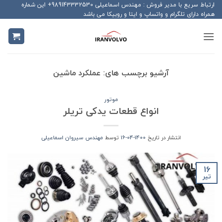
Ski
ارتباط سریع با مدیر فروش : مهندس اسماعیلی 989143332530+ این شماره
همراه دارای تلگرام و واتساپ و ایتا و روبیکا می باشد
t
conten
آرشیو برچسب های:
عملکرد ماشین
موتور
انواع قطعات یدکی تریلر
انتشار در تاریخ
1400-04-16
توسط
مهندس سیروان اسماعیلی
16
تیر