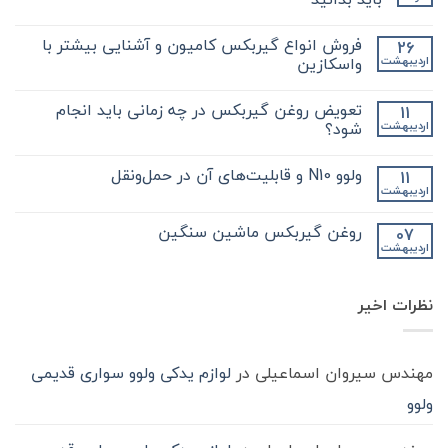
هیچ
دیدگاهی
فروش انواع گیربکس کامیون و آشنایی بیشتر با
26
برای
ثبت
نکات
نشده
واسکازین
اردیبهشت
مهم
و
هیچ
کلیدی
دیدگاهی
تعویض روغن گیربکس در چه زمانی باید انجام
11
که
برای
ثبت
در
فروش
نشده
شود؟
اردیبهشت
مورد
انواع
گیر
گیربکس
هیچ
بکس
کامیون
دیدگاهی
ولوو N10 و قابلیت‌های آن در حمل‌ونقل
11
zf
و
برای
ثبت
کامیون
آشنایی
تعویض
نشده
اردیبهشت
هیچ
باید
روغن
بیشتر
دیدگاهی
با
بدانید
گیربکس
برای
ثبت
در
واسکازین
روغن گیربکس ماشین سنگین
07
ولوو
نشده
چه
اردیبهشت
N10
هیچ
زمانی
و
باید
دیدگاهی
قابلیت‌های
برای
ثبت
انجام
آن
روغن
شود؟
نشده
در
نظرات اخیر
گیربکس
حمل‌ونقل
ماشین
سنگین
مهندس سیروان اسماعیلی
در
لوازم یدکی ولوو سواری قدیمی
ولوو