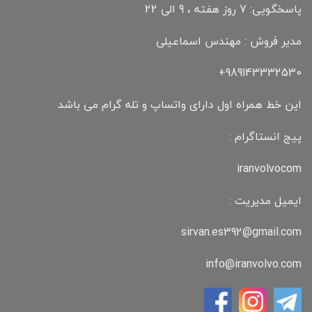
پاسخگویی: 7 روز هفته ، 9 الی 22
مدیر فروش : مهندس اسماعیلی
989143332530+
این خط همراه اول دارای واتساپ و تله گرام می باشد
پیج انستاگرام :
iranvolvocom
ایمیل مدیریت :
sirvan.es392@gmail.com
info@iranvolvo.com