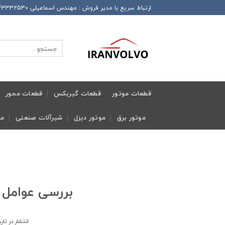
Ski
ارتباط سریع با مدیر فروش : مهندس اسماعیلی 989143332530+ این شماره همراه دارای تلگرام و واتساپ و ایتا و روبیکا می باشد
t
conten
جستجو
برای:
قطعات موتور
قطعات گیربکس
قطعات محور
موتور برق
موتور دیزل
شیرآلات صنعتی
مج
بررسی عوامل م
انتشار در تار