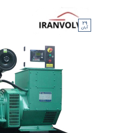
29
آبان