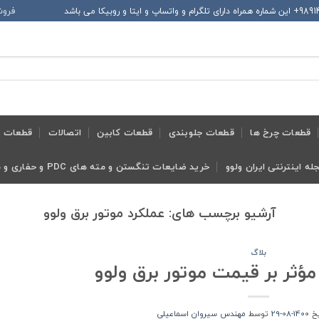
فروش
قطعات چرخ ها
قطعات جلوبندی
قطعات کابین
اتصالات
قطعات ح
له اینترنتی ایران ولوو
خرید ضایعات تنگستن و مته های PDC و حفاری و معدنی و ابزار تراش
آرشیو برچسب های:
عملکرد موتور برق ولوو
بلاگ
ؤثر بر قیمت موتور برق ولوو
یخ
1400-08-29
توسط
مهندس سیروان اسماعیلی