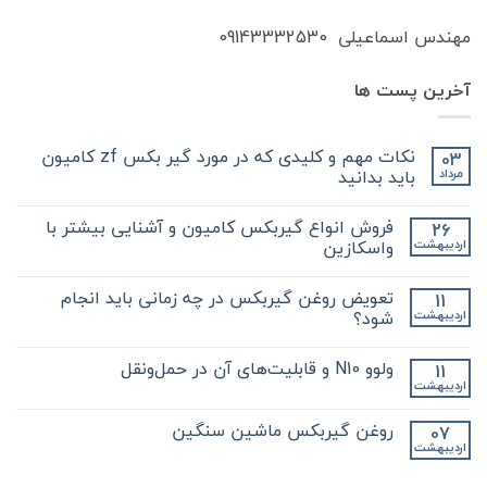
مهندس اسماعیلی 09143332530
آخرین پست ها
نکات مهم و کلیدی که در مورد گیر بکس zf کامیون
03
باید بدانید
مرداد
هیچ
دیدگاهی
فروش انواع گیربکس کامیون و آشنایی بیشتر با
26
برای
ثبت
نکات
نشده
واسکازین
اردیبهشت
مهم
و
هیچ
کلیدی
دیدگاهی
تعویض روغن گیربکس در چه زمانی باید انجام
11
که
برای
ثبت
در
فروش
نشده
شود؟
اردیبهشت
مورد
انواع
گیر
گیربکس
هیچ
بکس
کامیون
دیدگاهی
ولوو N10 و قابلیت‌های آن در حمل‌ونقل
11
zf
و
برای
ثبت
کامیون
آشنایی
تعویض
نشده
اردیبهشت
هیچ
باید
روغن
بیشتر
دیدگاهی
با
بدانید
گیربکس
برای
ثبت
در
واسکازین
روغن گیربکس ماشین سنگین
07
ولوو
نشده
چه
اردیبهشت
N10
هیچ
زمانی
و
باید
دیدگاهی
قابلیت‌های
برای
ثبت
انجام