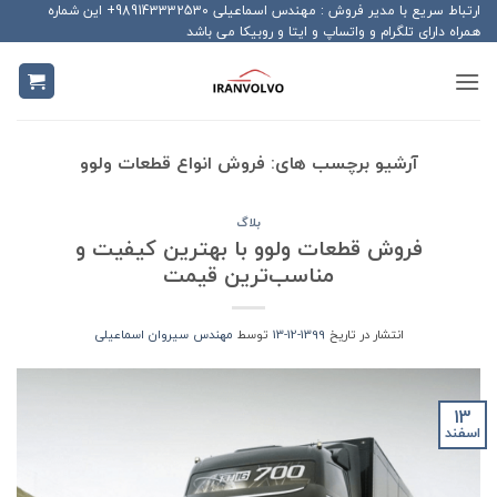
Ski
ارتباط سریع با مدیر فروش : مهندس اسماعیلی 989143332530+ این شماره
همراه دارای تلگرام و واتساپ و ایتا و روبیکا می باشد
t
conten
آرشیو برچسب های:
فروش انواع قطعات ولوو
بلاگ
فروش قطعات ولوو با بهترین کیفیت و
مناسب‌ترین قیمت
انتشار در تاریخ
1399-12-13
توسط
مهندس سیروان اسماعیلی
13
اسفند