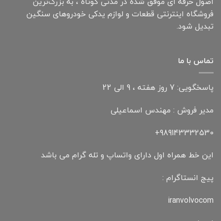
اصول حرفه ای موفق شده در مدتی کوتاه ، به بزرگ‌ترین
فروشگاه اینترنتی قطعات و لوازم یدکی خودروهای سنگین
تبدیل شود.
تماس با ما
پاسخگویی: 7 روز هفته ، 9 الی 22
مدیر فروش : مهندس اسماعیلی
989143332530+
این خط همراه اول دارای واتساپ و تله گرام می باشد
پیج انستاگرام :
iranvolvocom