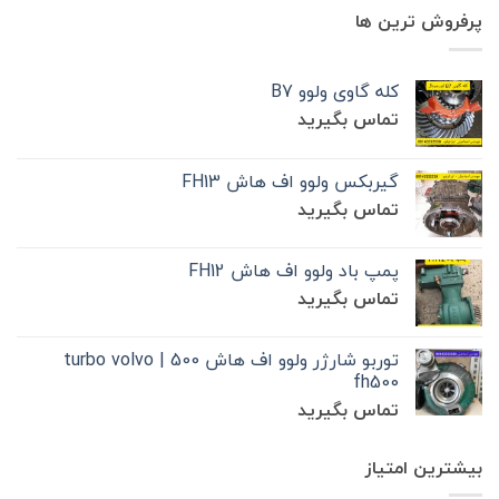
پرفروش ترین ها
کله گاوی ولوو B7
تماس بگیرید
گیربکس ولوو اف هاش FH13
تماس بگیرید
پمپ باد ولوو اف هاش FH12
تماس بگیرید
توربو شارژر ولوو اف هاش 500 | turbo volvo
fh500
تماس بگیرید
بیشترین امتیاز