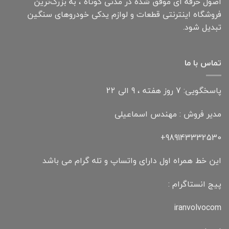
اصول حرفه ای موفق شده در مدتی کوتاه ، به بزرگ‌ترین
فروشگاه اینترنتی قطعات و لوازم یدکی خودروهای سنگین
تبدیل شود.
تماس با ما
پاسخگویی: 7 روز هفته ، 9 الی 22
مدیر فروش : مهندس اسماعیلی
989143332530+
این خط همراه اول دارای واتساپ و تله گرام می باشد
پیج انستاگرام :
iranvolvocom