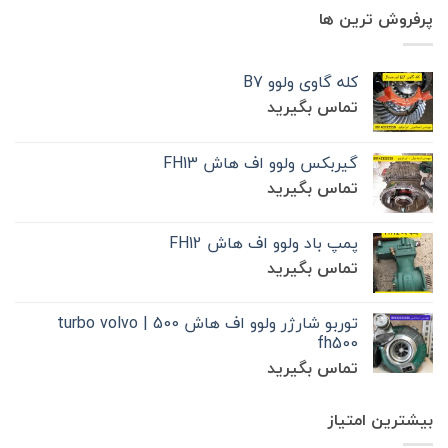
پرفروش ترین ها
کله گاوی ولوو B7
تماس بگیرید
گیربکس ولوو اف هاش FH13
تماس بگیرید
پمپ باد ولوو اف هاش FH12
تماس بگیرید
توربو شارژر ولوو اف هاش 500 | turbo volvo
fh500
تماس بگیرید
بیشترین امتیاز