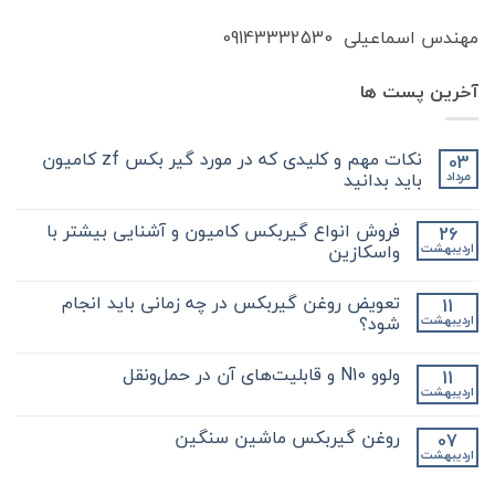
مهندس اسماعیلی 09143332530
آخرین پست ها
نکات مهم و کلیدی که در مورد گیر بکس zf کامیون
03
باید بدانید
مرداد
هیچ
دیدگاهی
فروش انواع گیربکس کامیون و آشنایی بیشتر با
26
برای
ثبت
نکات
نشده
واسکازین
اردیبهشت
مهم
و
هیچ
کلیدی
دیدگاهی
تعویض روغن گیربکس در چه زمانی باید انجام
11
که
برای
ثبت
در
فروش
نشده
شود؟
اردیبهشت
مورد
انواع
گیر
گیربکس
هیچ
بکس
کامیون
دیدگاهی
ولوو N10 و قابلیت‌های آن در حمل‌ونقل
11
zf
و
برای
ثبت
کامیون
آشنایی
تعویض
نشده
اردیبهشت
هیچ
باید
روغن
بیشتر
دیدگاهی
با
بدانید
گیربکس
برای
ثبت
در
واسکازین
روغن گیربکس ماشین سنگین
07
ولوو
نشده
چه
اردیبهشت
N10
هیچ
زمانی
و
باید
دیدگاهی
قابلیت‌های
برای
ثبت
انجام