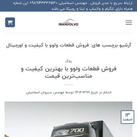
Ski
ارتباط سریع با مدیر فروش : مهندس اسماعیلی 989143332530+ این شماره
همراه دارای تلگرام و واتساپ و ایتا و روبیکا می باشد
t
conten
آرشیو برچسب های:
فروش قطعات ولوو با کیفیت و اورجینال
بلاگ
فروش قطعات ولوو با بهترین کیفیت و
مناسب‌ترین قیمت
انتشار در تاریخ
1399-12-13
توسط
مهندس سیروان اسماعیلی
13
اسفند